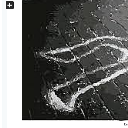
X
Share
Em