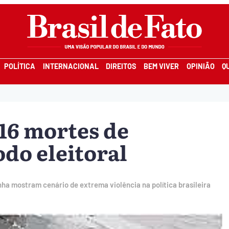
POLÍTICA
INTERNACIONAL
DIREITOS
BEM VIVER
OPINIÃO
Q
 16 mortes de
odo eleitoral
a mostram cenário de extrema violência na política brasileira