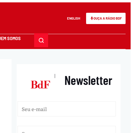
ENGLISH
OUÇA A RÁDIO BDF
UEM SOMOS
Newsletter
|