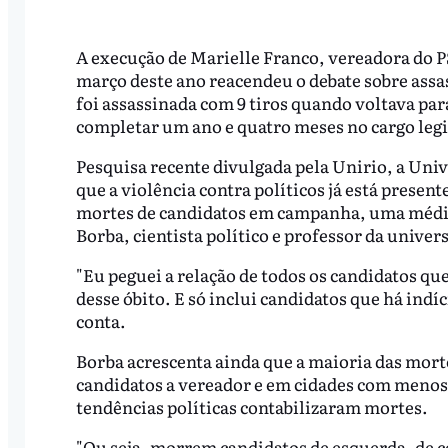
A execução de Marielle Franco, vereadora do PS
março deste ano reacendeu o debate sobre assas
foi assassinada com 9 tiros quando voltava par
completar um ano e quatro meses no cargo legis
Pesquisa recente divulgada pela Unirio, a Univ
que a violência contra políticos já está present
mortes de candidatos em campanha, uma média d
Borba, cientista político e professor da unive
"Eu peguei a relação de todos os candidatos que
desse óbito. E só inclui candidatos que há ind
conta.
Borba acrescenta ainda que a maioria das mort
candidatos a vereador e em cidades com menos d
tendências políticas contabilizaram mortes.
"Ou seja, morrem candidatos de esquerda, de ce