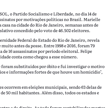
OL, o Partido Socialismo e Liberdade, no dia 14 de
sinatos por motivações políticas no Brasil. Marielle
a casa na cidade do Rio de Janeiro, semanas antes de
lativo concedido pelo voto de 46.502 eleitores.
ersidade Federal do Estado do Rio de Janeiro, revela
e muito antes da posse. Entre 1998 e 2016, foram 79
e 16 assassinatos por período eleitoral. Felipe
rsidade conta como chegou a esse número.
 foram substituídos por óbito e fui investigar o motivo
ícios e informações fortes de que houve um homicídio",
es ocorrem em eleições municipais, sendo 63 delas de
e 50 mil habitantes. Além disso, todos os estados e
ntro e de direita. Ao todo foram contabilizadas mortes