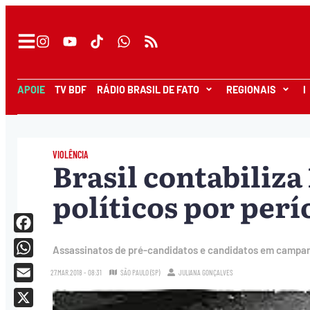
APOIE
TV BDF
RÁDIO BRASIL DE FATO
REGIONAIS
I
VIOLÊNCIA
Brasil contabiliza
políticos por perí
Facebook
Assassinatos de pré-candidatos e candidatos em campanh
WhatsApp
27.MAR.2018 - 08:31
SÃO PAULO (SP)
JULIANA GONÇALVES
Email