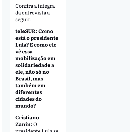
Confira a íntegra
da entrevista a
seguir.
teleSUR: Como
está o presidente
Lula? E como ele
vê essa
mobilização em
solidariedade a
ele, não só no
Brasil, mas
também em
diferentes
cidades do
mundo?
Cristiano
Zanin:
O
presidente Lula se