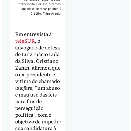
antecipada. Por isso, dizemos
que ele é um preso político”
|
Crédito: Filipe Araújo
Em entrevista à
teleSUR
, o
advogado de defesa
de Luiz Inácio Lula
da Silva, Cristiano
Zanin, afirmou que
o ex-presidente é
vítima do chamado
lawfare
, “um abuso
e mau uso das leis
para fins de
perseguição
política”, com o
objetivo de impedir
sua candidatura à