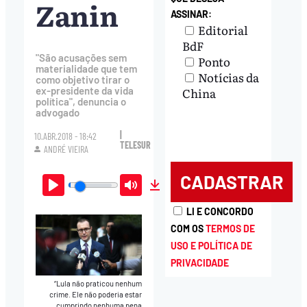
Zanin
ASSINAR:
Editorial
BdF
"São acusações sem
Ponto
materialidade que tem
Notícias da
como objetivo tirar o
China
ex-presidente da vida
política", denuncia o
advogado
|
10.ABR.2018 - 18:42
TELESUR
ANDRÉ VIEIRA
Play
Mute
Download
LI E CONCORDO
COM OS
TERMOS DE
USO E POLÍTICA DE
PRIVACIDADE
“Lula não praticou nenhum
crime. Ele não poderia estar
cumprindo nenhuma pena