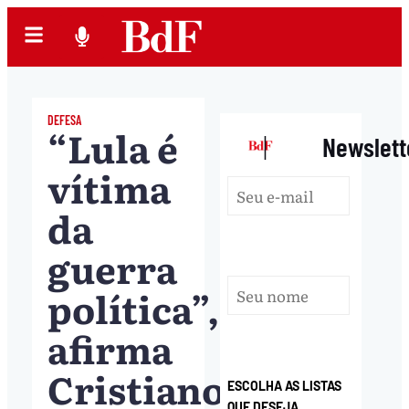
DEFESA
“Lula é
|
Newslett
vítima
da
guerra
política”,
afirma
Cristiano
ESCOLHA AS LISTAS
QUE DESEJA