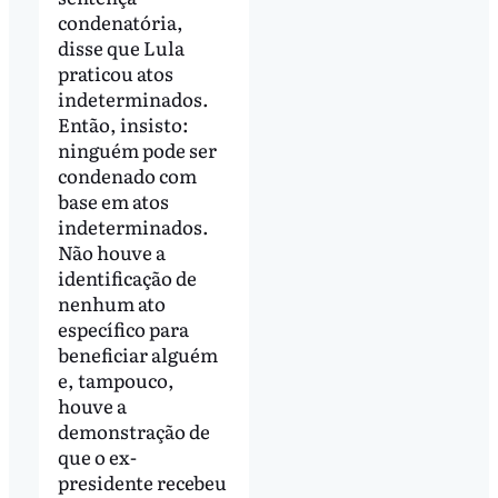
condenatória,
disse que Lula
praticou atos
indeterminados.
Então, insisto:
ninguém pode ser
condenado com
base em atos
indeterminados.
Não houve a
identificação de
nenhum ato
específico para
beneficiar alguém
e, tampouco,
houve a
demonstração de
que o ex-
presidente recebeu