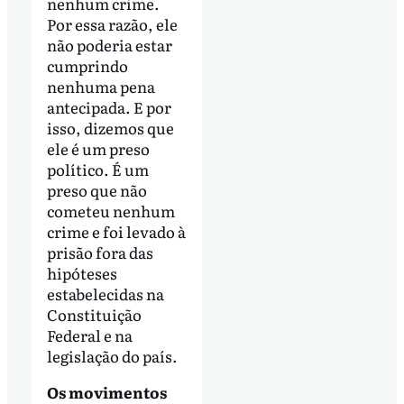
nenhum crime.
Por essa razão, ele
não poderia estar
cumprindo
nenhuma pena
antecipada. E por
isso, dizemos que
ele é um preso
político. É um
preso que não
cometeu nenhum
crime e foi levado à
prisão fora das
hipóteses
estabelecidas na
Constituição
Federal e na
legislação do país.
Os movimentos