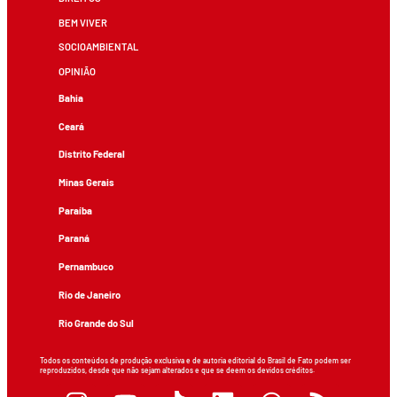
BEM VIVER
SOCIOAMBIENTAL
OPINIÃO
Bahia
Ceará
Distrito Federal
Minas Gerais
Paraíba
Paraná
Pernambuco
Rio de Janeiro
Rio Grande do Sul
Todos os conteúdos de produção exclusiva e de autoria editorial do Brasil de Fato podem ser
reproduzidos, desde que não sejam alterados e que se deem os devidos créditos.