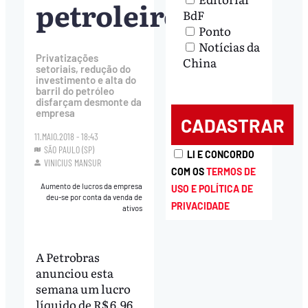
petroleiros
BdF
Ponto
Notícias da
Privatizações
China
setoriais, redução do
investimento e alta do
barril do petróleo
disfarçam desmonte da
empresa
11.MAIO.2018 - 18:43
SÃO PAULO (SP)
LI E CONCORDO
VINICIUS MANSUR
COM OS
TERMOS DE
Aumento de lucros da empresa
USO E POLÍTICA DE
deu-se por conta da venda de
PRIVACIDADE
ativos
A Petrobras
anunciou esta
semana um lucro
líquido de R$ 6,96