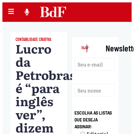
CONTABILIDADE CRIATIVA
Lucro
|
Newslett
da
Petrobras
é “para
inglês
ver”,
ESCOLHA AS LISTAS
QUE DESEJA
dizem
ASSINAR:
Editorial