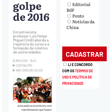
golpe
Editorial
BdF
de 2016
Ponto
Notícias da
China
Em entrevista,
professor Luis Felipe
Miguel (UnB) aborda a
trajetória do curso e a
formação de coletivo
de universidades
16.MAIO.2018 - 18:43
LI E CONCORDO
CURITIBA (PR)
ANA CAROLINA CALDAS
COM OS
TERMOS DE
USO E POLÍTICA DE
PRIVACIDADE
Aula pública aconteceu com
manifestantes que fazem