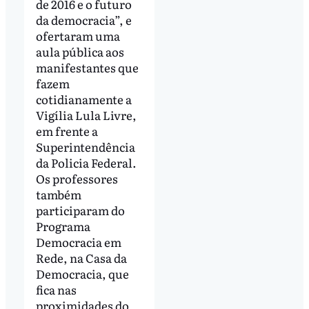
de 2016 e o futuro
da democracia”, e
ofertaram uma
aula pública aos
manifestantes que
fazem
cotidianamente a
Vigília Lula Livre,
em frente a
Superintendência
da Policia Federal.
Os professores
também
participaram do
Programa
Democracia em
Rede, na Casa da
Democracia, que
fica nas
proximidades do