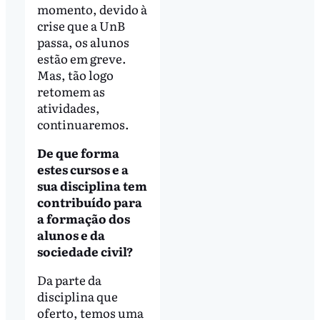
momento, devido à
crise que a UnB
passa, os alunos
estão em greve.
Mas, tão logo
retomem as
atividades,
continuaremos.
De que forma
estes cursos e a
sua disciplina tem
contribuído para
a formação dos
alunos e da
sociedade civil?
Da parte da
disciplina que
oferto, temos uma