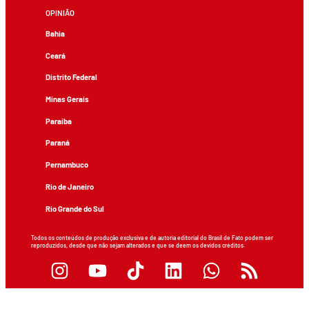
OPINIÃO
Bahia
Ceará
Distrito Federal
Minas Gerais
Paraíba
Paraná
Pernambuco
Rio de Janeiro
Rio Grande do Sul
Todos os conteúdos de produção exclusiva e de autoria editorial do Brasil de Fato podem ser
reproduzidos, desde que não sejam alterados e que se deem os devidos créditos.