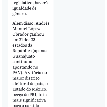
legislativo, haverá
igualdade de
gênero.
Além disso, Andrés
Manuel López
Obrador ganhou
em 31 dos 32
estados da
República (apenas
Guanajuato
continuou
apostando no
PAN). A vitória no
maior distrito
eleitoral do país, o
Estado do México,
berço do PRI, foi a
mais significativa
para o partido