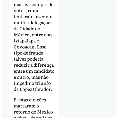
massiva compra de
votos, como
tentaram fazer em
muitas delegações
da Cidade do
México, entre elas
Iztapalapa e
Coyoacan. Esse
tipo de fraude
talvez poderia
reduzir a diferença
entre um candidato
e outro, mas não
impedir o triunfo
de López Obrador.
E estas eleições
marcaram o
retorno do México
plebeu, da política