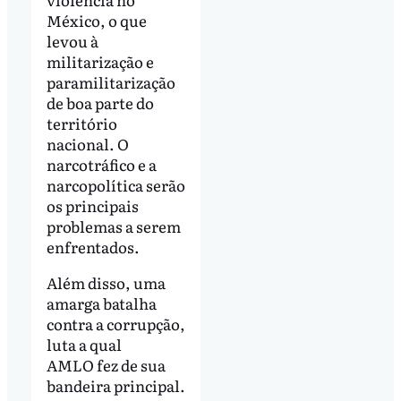
México, o que
levou à
militarização e
paramilitarização
de boa parte do
território
nacional. O
narcotráfico e a
narcopolítica serão
os principais
problemas a serem
enfrentados.
Além disso, uma
amarga batalha
contra a corrupção,
luta a qual
AMLO fez de sua
bandeira principal.