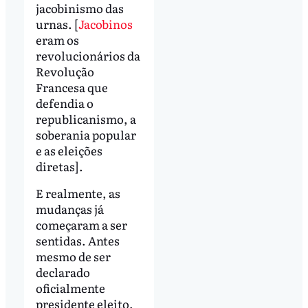
jacobinismo das
urnas. [
Jacobinos
eram os
revolucionários da
Revolução
Francesa que
defendia o
republicanismo, a
soberania popular
e as eleições
diretas].
E realmente, as
mudanças já
começaram a ser
sentidas. Antes
mesmo de ser
declarado
oficialmente
presidente eleito,