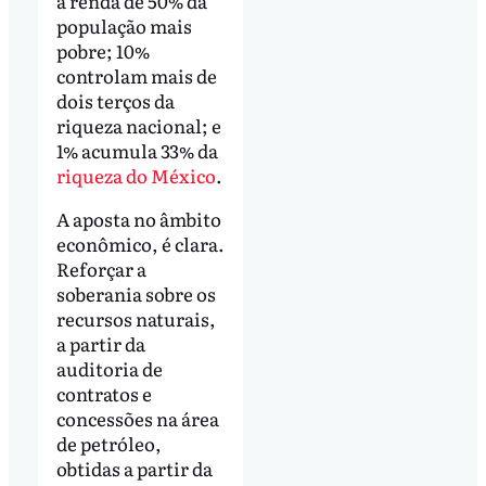
a renda de 50% da
população mais
pobre; 10%
controlam mais de
dois terços da
riqueza nacional; e
1% acumula 33% da
riqueza do México
.
A aposta no âmbito
econômico, é clara.
Reforçar a
soberania sobre os
recursos naturais,
a partir da
auditoria de
contratos e
concessões na área
de petróleo,
obtidas a partir da