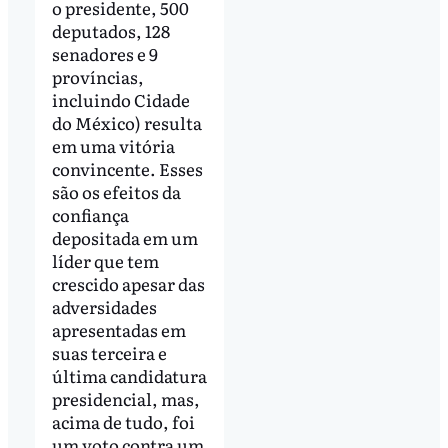
o presidente, 500
deputados, 128
senadores e 9
províncias,
incluindo Cidade
do México) resulta
em uma vitória
convincente. Esses
são os efeitos da
confiança
depositada em um
líder que tem
crescido apesar das
adversidades
apresentadas em
suas terceira e
última candidatura
presidencial, mas,
acima de tudo, foi
um voto contra um