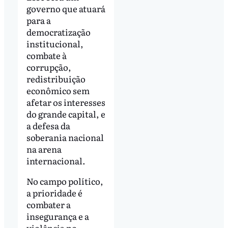
governo que atuará
para a
democratização
institucional,
combate à
corrupção,
redistribuição
econômico sem
afetar os interesses
do grande capital, e
a defesa da
soberania nacional
na arena
internacional.
No campo político,
a prioridade é
combater a
insegurança e a
violência no