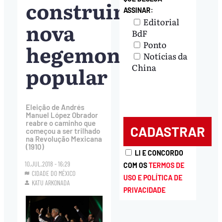
construir
ASSINAR:
Editorial
nova
BdF
Ponto
hegemonia
Notícias da
popular
China
Eleição de Andrés
Manuel López Obrador
reabre o caminho que
começou a ser trilhado
na Revolução Mexicana
(1910)
LI E CONCORDO
10.JUL.2018 - 16:29
COM OS
TERMOS DE
CIDADE DO MÉXICO
USO E POLÍTICA DE
KATU ARKONADA
PRIVACIDADE