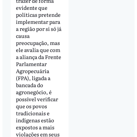
trazer de forma
evidente que
políticas pretende
implementar para
a região por si só já
causa
preocupação, mas
ele avalia que com
a aliança da Frente
Parlamentar
Agropecuária
(FPA), ligada a
bancada do
agronegócio, é
possível verificar
que os povos
tradicionais e
indígenas estão
expostos a mais
violações em seus