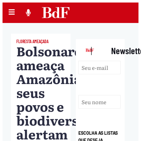
FLORESTA AMEAÇADA
Bolsonaro
|
Newslett
ameaça
Amazônia,
seus
povos e
biodiversidade,
alertam
ESCOLHA AS LISTAS
QUE DESEJA