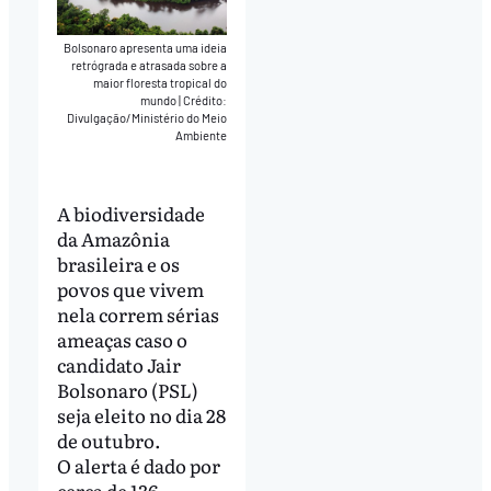
Bolsonaro apresenta uma ideia
retrógrada e atrasada sobre a
maior floresta tropical do
mundo
|
Crédito:
Divulgação/Ministério do Meio
Ambiente
A biodiversidade
da Amazônia
brasileira e os
povos que vivem
nela correm sérias
ameaças caso o
candidato Jair
Bolsonaro (PSL)
seja eleito no dia 28
de outubro.
O alerta é dado por
cerca de 136