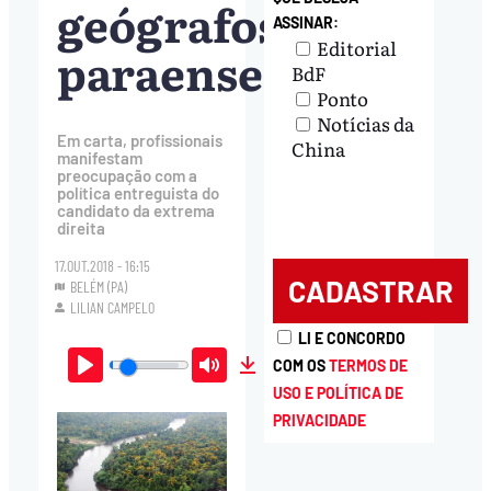
geógrafos
ASSINAR:
Editorial
paraenses
BdF
Ponto
Notícias da
Em carta, profissionais
China
manifestam
preocupação com a
política entreguista do
candidato da extrema
direita
17.OUT.2018 - 16:15
BELÉM (PA)
LILIAN CAMPELO
LI E CONCORDO
COM OS
TERMOS DE
Play
Mute
Download
USO E POLÍTICA DE
PRIVACIDADE