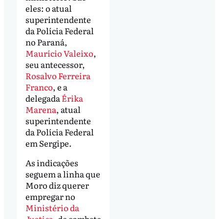
eles: o atual
superintendente
da Polícia Federal
no Paraná,
Maurício Valeixo
,
seu antecessor,
Rosalvo Ferreira
Franco
, e a
delegada
Érika
Marena
, atual
superintendente
da Polícia Federal
em Sergipe.
As indicações
seguem a linha que
Moro diz querer
empregar no
Ministério da
Justiça
, de combate