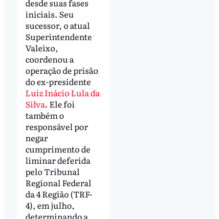
desde suas fases
iniciais. Seu
sucessor, o atual
Superintendente
Valeixo,
coordenou a
operação de prisão
do ex-presidente
Luiz Inácio Lula da
Silva
. Ele foi
também o
responsável por
negar
cumprimento de
liminar deferida
pelo Tribunal
Regional Federal
da 4 Região (TRF-
4), em julho,
determinando a