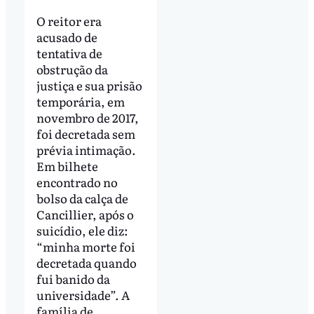
O reitor era
acusado de
tentativa de
obstrução da
justiça e sua prisão
temporária, em
novembro de 2017,
foi decretada sem
prévia intimação.
Em bilhete
encontrado no
bolso da calça de
Cancillier, após o
suicídio, ele diz:
“minha morte foi
decretada quando
fui banido da
universidade”. A
família de