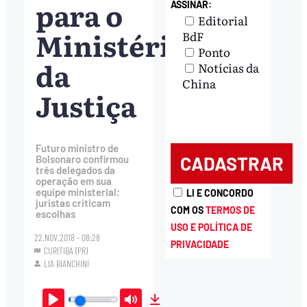
para o
ASSINAR:
Editorial
Ministério
BdF
Ponto
da
Notícias da
China
Justiça
Futuro ministro de
Bolsonaro confirmou
três delegados da
operação em sua
equipe ministerial;
LI E CONCORDO
juristas criticam
COM OS
TERMOS DE
escolhas
USO E POLÍTICA DE
22.NOV.2018 - 08:28
PRIVACIDADE
CURITIBA (PR)
LIA BIANCHINI