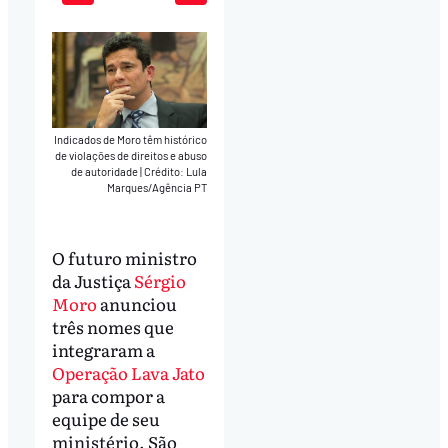
Play
Mute
Download
Indicados de Moro têm histórico
de violações de direitos e abuso
de autoridade
|
Crédito: Lula
Marques/Agência PT
O futuro ministro
da Justiça
Sérgio
Moro
anunciou
três nomes que
integraram a
Operação Lava Jato
para compor a
equipe de seu
ministério. São