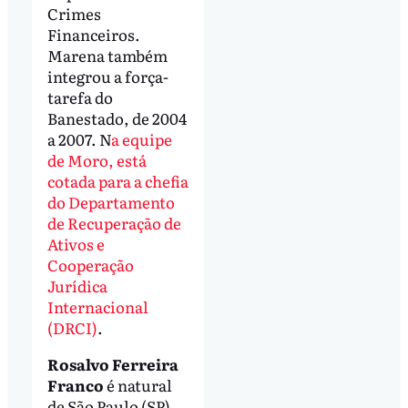
Crimes
Financeiros.
Marena também
integrou a força-
tarefa do
Banestado, de 2004
a 2007. N
a equipe
de Moro, está
cotada para a chefia
do Departamento
de Recuperação de
Ativos e
Cooperação
Jurídica
Internacional
(DRCI)
.
Rosalvo Ferreira
Franco
é natural
de São Paulo (SP),