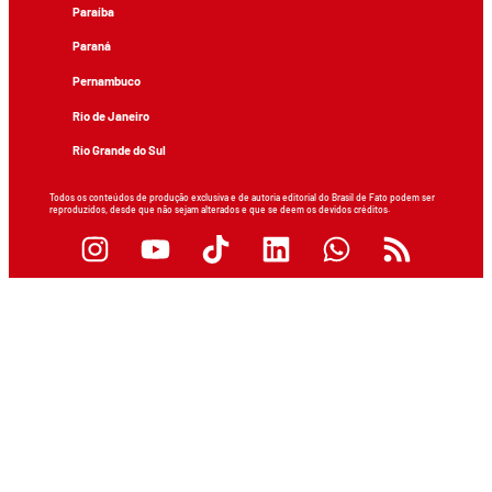
Paraíba
Paraná
Pernambuco
Rio de Janeiro
Rio Grande do Sul
Todos os conteúdos de produção exclusiva e de autoria editorial do Brasil de Fato podem ser
reproduzidos, desde que não sejam alterados e que se deem os devidos créditos.