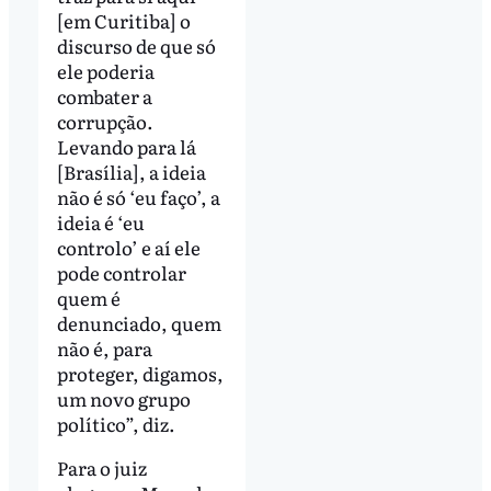
[em Curitiba] o
discurso de que só
ele poderia
combater a
corrupção.
Levando para lá
[Brasília], a ideia
não é só ‘eu faço’, a
ideia é ‘eu
controlo’ e aí ele
pode controlar
quem é
denunciado, quem
não é, para
proteger, digamos,
um novo grupo
político”, diz.
Para o juiz