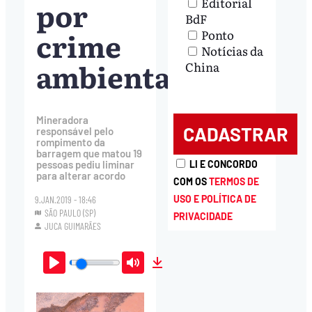
por
Editorial
BdF
crime
Ponto
Notícias da
ambiental
China
Mineradora
responsável pelo
rompimento da
barragem que matou 19
LI E CONCORDO
pessoas pediu liminar
para alterar acordo
COM OS
TERMOS DE
USO E POLÍTICA DE
9.JAN.2019 - 18:46
SÃO PAULO (SP)
PRIVACIDADE
JUCA GUIMARÃES
Play
Mute
Download