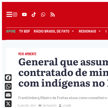
APOIE
TV BDF
RÁDIO BRASIL DE FATO
REGIONAIS
I
MEIO AMBIENTE
General que assum
contratado de min
com indígenas no
Facebook
WhatsApp
Franklimberg Ribeiro de Freitas atuou como conselheiro
Email
16.JAN.2019 - 06:53
SÃO PAULO (SP)
LU SUDRÉ