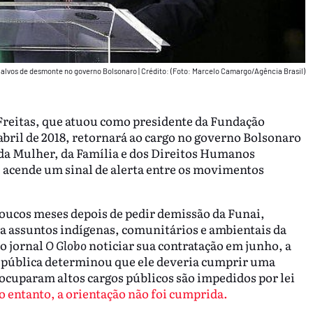
ão alvos de desmonte no governo Bolsonaro
|
Crédito: (Foto: Marcelo Camargo/Agência Brasil)
Freitas, que atuou como presidente da Fundação
 abril de 2018, retornará ao cargo no governo Bolsonaro
 da Mulher, da Família e dos Direitos Humanos
 acende um sinal de alerta entre os movimentos
oucos meses depois de pedir demissão da Funai,
a assuntos indígenas, comunitários e ambientais da
o jornal
O Globo
noticiar sua contratação em junho, a
República determinou que ele deveria cumprir uma
 ocuparam altos cargos públicos são impedidos por lei
o entanto, a orientação não foi cumprida.