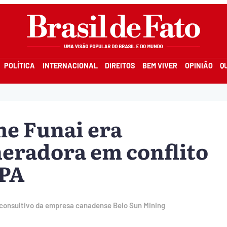
POLÍTICA
INTERNACIONAL
DIREITOS
BEM VIVER
OPINIÃO
Q
e Funai era
eradora em conflito
 PA
 consultivo da empresa canadense Belo Sun Mining