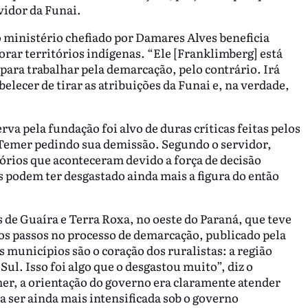
vidor da Funai.
o ministério chefiado por Damares Alves beneficia
rar territórios indígenas. “Ele [Franklimberg] está
para trabalhar pela demarcação, pelo contrário. Irá
elecer de tirar as atribuições da Funai e, na verdade,
va pela fundação foi alvo de duras críticas feitas pelos
 Temer pedindo sua demissão. Segundo o servidor,
rios que aconteceram devido a força de decisão
as podem ter desgastado ainda mais a figura do então
s de Guaíra e Terra Roxa, no oeste do Paraná, que teve
ros passos no processo de demarcação, publicado pela
 municípios são o coração dos ruralistas: a região
ul. Isso foi algo que o desgastou muito”, diz o
mer, a orientação do governo era claramente atender
ta ser ainda mais intensificada sob o governo