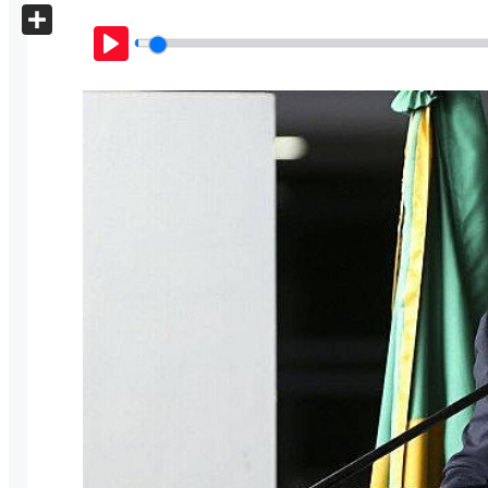
X
Share
Play