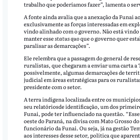
trabalho que poderíamos fazer”, lamenta o ser
A fonte ainda avalia que a anexação da Funai a
exclusivamente as forças interessadas em explo
vindo alinhado com o governo. Não está vindo 
manter esse
status quo
que o governo quer estab
paralisar as demarcações”.
Ele relembra que a passagem do general de reser
ruralistas, que chegaram a enviar uma carta a
possivelmente, algumas demarcações de territó
judicial em áreas estratégicas para os ruralist
presidente com o setor.
A terra indígena localizada entre os município
seu relatóriosde identificação, um dos primei
Funai, pode ter influenciado na questão. “Esses
oeste do Paraná, na divisa com Mato Grosso do S
funcionário da Funai. Ou seja, já na gestão Te
aos interesses desse setor, política que aparen