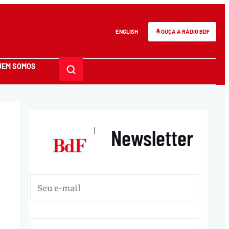
ENGLISH
OUÇA A RÁDIO BDF
UEM SOMOS
Newsletter
|