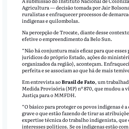
A submissão do Instituto Nacional de Coloniza
Agricultura — decisão tomada por Jair Bolsona
ruralistas e enfraquecer processos de demarcaç
indígenas e quilombolas.
Na percepção de Trocate, diante desse context
efetive o empreendimento da Belo Sun.
“Não há conjuntura mais eficaz para que esses
jurídicos do próprio Estado, ações do ministér
organizados da região), aconteçam. Enfraquec
perfeita e se associam ao que há de mais temív
Em entrevista ao
Brasil de Fato
, um trabalhad
Medida Provisória (MP) nº 870, que mudou a vi
Justiça para o MMFDH.
“O básico para proteger os povos indígenas é a 
grave o que estão fazendo de tirar as atribuiçõ
expertise técnica do trabalho indigenista, que
interesses políticos. Se os indígenas estão co