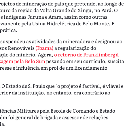
jetos de mineração do país que pretende, ao longo de
 ouro da região da Volta Grande do Xingu, no Pará. O
s indígenas Juruna e Arara, assim como outras
ivamente pela Usina Hidrelétrica de Belo Monte. E
prática.
 suspendeu as atividades da mineradora e designou ao
rsos Renováveis
(Ibama)
a regularização do
ação do minério. Agora,
o retorno de Franklimberg à
sagem pela Belo Sun
pesando em seu currículo, suscita
resse e influência em prol de um licenciamento
l
O Estado de S. Paulo
que "o projeto é factível, é viável e
rior da instituição, no entanto, era contrário ao
iências Militares pela Escola de Comando e Estado
m foi general de brigada e assessor de relações
ia.