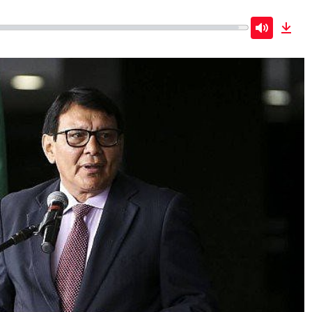
Mute
Dow