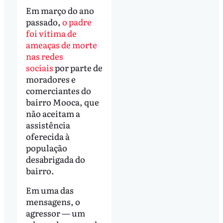
Em março do ano
passado,
o padre
foi vítima de
ameaças de morte
nas redes
sociais
por parte de
moradores e
comerciantes do
bairro Mooca, que
não aceitam a
assistência
oferecida à
população
desabrigada do
bairro.
Em uma das
mensagens, o
agressor — um