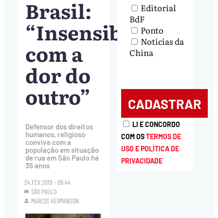
Brasil:
Editorial
BdF
“Insensibilidade
Ponto
Notícias da
com a
China
dor do
outro”
LI E CONCORDO
Defensor dos direitos
humanos, religioso
COM OS
TERMOS DE
convive com a
USO E POLÍTICA DE
população em situação
de rua em São Paulo há
PRIVACIDADE
35 anos
24.FEV.2019 - 09:44
SÃO PAULO
MARCOS HERMANSON