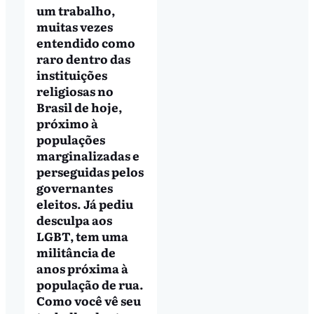
um trabalho,
muitas vezes
entendido como
raro dentro das
instituições
religiosas no
Brasil de hoje,
próximo à
populações
marginalizadas e
perseguidas pelos
governantes
eleitos. Já pediu
desculpa aos
LGBT, tem uma
militância de
anos próxima à
população de rua.
Como você vê seu