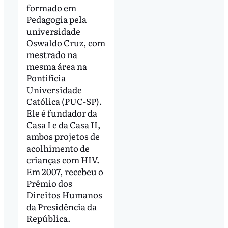
formado em
Pedagogia pela
universidade
Oswaldo Cruz, com
mestrado na
mesma área na
Pontifícia
Universidade
Católica (PUC-SP).
Ele é fundador da
Casa I e da Casa II,
ambos projetos de
acolhimento de
crianças com HIV.
Em 2007, recebeu o
Prêmio dos
Direitos Humanos
da Presidência da
República.