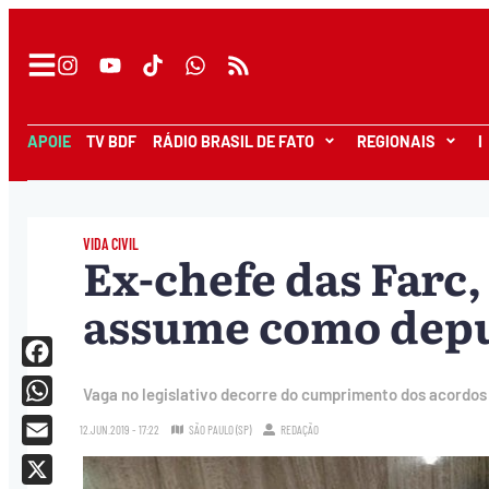
APOIE
TV BDF
RÁDIO BRASIL DE FATO
REGIONAIS
I
VIDA CIVIL
Ex-chefe das Farc,
assume como depu
Facebook
Vaga no legislativo decorre do cumprimento dos acordos 
WhatsApp
12.JUN.2019 - 17:22
SÃO PAULO (SP)
REDAÇÃO
Email