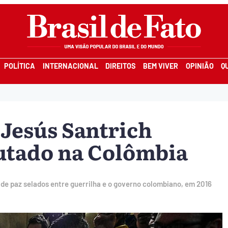
POLÍTICA
INTERNACIONAL
DIREITOS
BEM VIVER
OPINIÃO
Q
 Jesús Santrich
tado na Colômbia
de paz selados entre guerrilha e o governo colombiano, em 2016