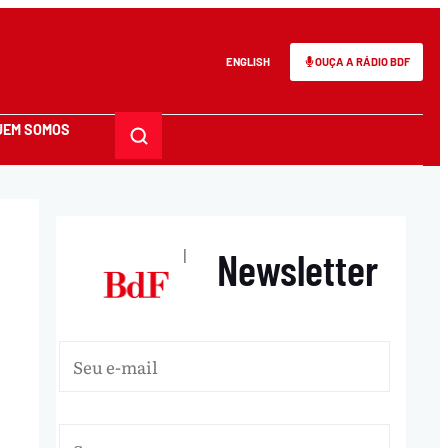
ENGLISH
OUÇA A RÁDIO BDF
UEM SOMOS
Newsletter
|