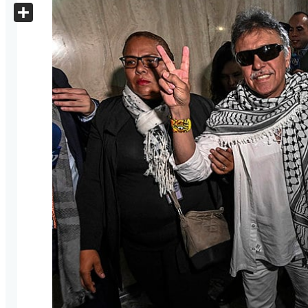
X
Share