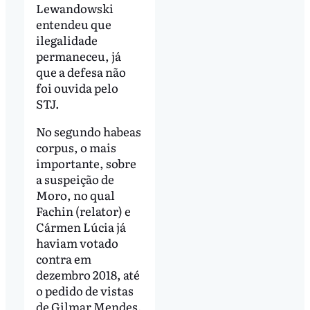
Lewandowski
entendeu que
ilegalidade
permaneceu, já
que a defesa não
foi ouvida pelo
STJ.
No segundo habeas
corpus, o mais
importante, sobre
a suspeição de
Moro, no qual
Fachin (relator) e
Cármen Lúcia já
haviam votado
contra em
dezembro 2018, até
o pedido de vistas
de Gilmar Mendes,