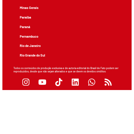
Minas Gerais
Paraíba
Paraná
Pernambuco
Rio de Janeiro
Rio Grande do Sul
Todos os conteúdos de produção exclusiva e de autoria editorial do Brasil de Fato podem ser
reproduzidos, desde que não sejam alterados e que se deem os devidos créditos.