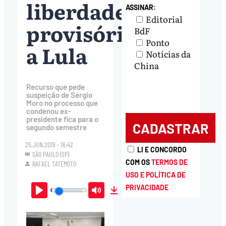
liberdade
ASSINAR:
Editorial
provisória
BdF
Ponto
a Lula
Notícias da
China
Recurso que pede
suspeição de Sérgio
Moro no processo que
condenou ex-
presidente fica para o
segundo semestre
25.JUN.2019 - 16:42
LI E CONCORDO
SÃO PAULO (SP)
COM OS
TERMOS DE
RAFAEL TATEMOTO
USO E POLÍTICA DE
PRIVACIDADE
Play
Mute
Download