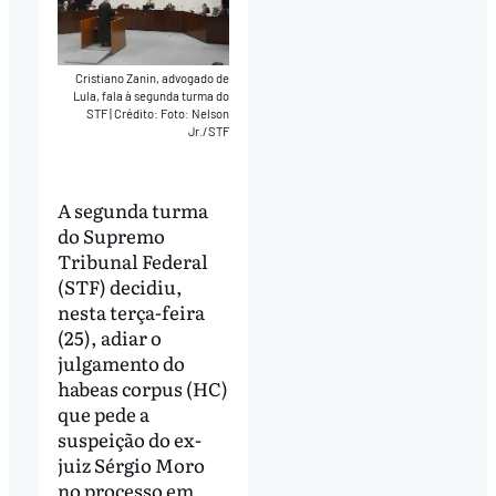
Cristiano Zanin, advogado de
Lula, fala à segunda turma do
STF
|
Crédito: Foto: Nelson
Jr./STF
A segunda turma
do Supremo
Tribunal Federal
(STF) decidiu,
nesta terça-feira
(25), adiar o
julgamento do
habeas corpus (HC)
que pede a
suspeição do ex-
juiz Sérgio Moro
no processo em