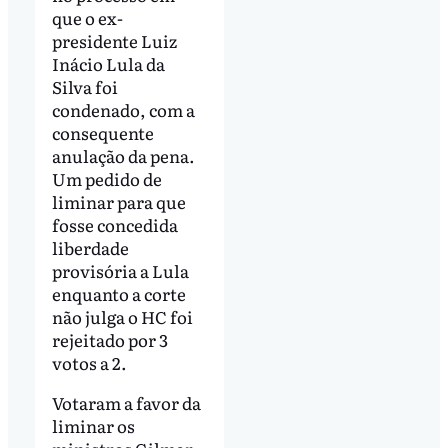
que o ex-
presidente Luiz
Inácio Lula da
Silva foi
condenado, com a
consequente
anulação da pena.
Um pedido de
liminar para que
fosse concedida
liberdade
provisória a Lula
enquanto a corte
não julga o HC foi
rejeitado por 3
votos a 2.
Votaram a favor da
liminar os