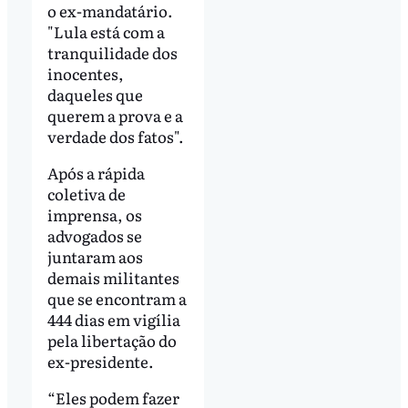
o ex-mandatário.
"Lula está com a
tranquilidade dos
inocentes,
daqueles que
querem a prova e a
verdade dos fatos".
Após a rápida
coletiva de
imprensa, os
advogados se
juntaram aos
demais militantes
que se encontram a
444 dias em vigília
pela libertação do
ex-presidente.
“Eles podem fazer