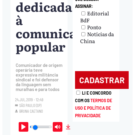
dedicada
ASSINAR:
Editorial
à
BdF
Ponto
comunicação
Notícias da
popular
China
Comunicador de origem
operária teve
expressiva militância
sindical e foi defensor
da linguagem sem
muralhas e para todos
LI E CONCORDO
24.JUL.2019 - 12:49
COM OS
TERMOS DE
SÃO PAULO (SP)
USO E POLÍTICA DE
BRUNA CAETANO
PRIVACIDADE
Play
Mute
Download