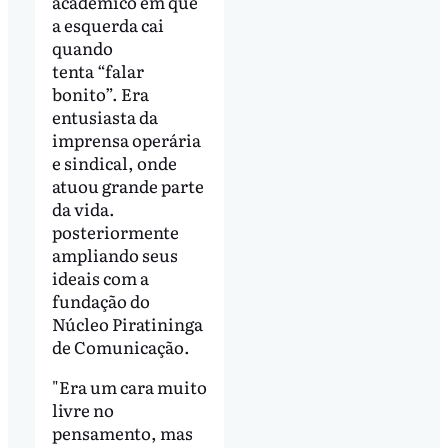
acadêmico em que
a esquerda cai
quando
tenta “falar
bonito”. Era
entusiasta da
imprensa operária
e sindical, onde
atuou grande parte
da vida.
posteriormente
ampliando seus
ideais com a
fundação do
Núcleo Piratininga
de Comunicação.
"Era um cara muito
livre no
pensamento, mas