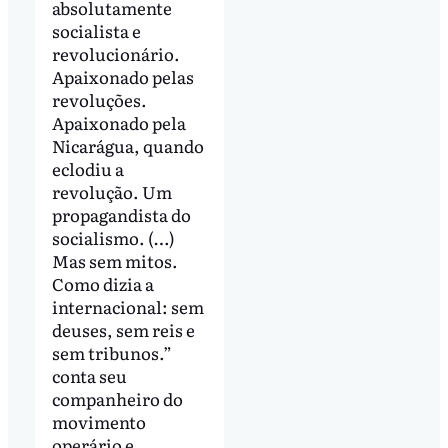
absolutamente
socialista e
revolucionário.
Apaixonado pelas
revoluções.
Apaixonado pela
Nicarágua, quando
eclodiu a
revolução. Um
propagandista do
socialismo. (…)
Mas sem mitos.
Como dizia a
internacional: sem
deuses, sem reis e
sem tribunos.”
conta seu
companheiro do
movimento
operário e