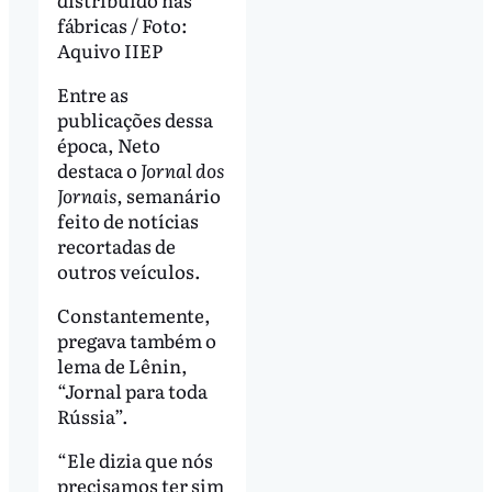
fábricas / Foto:
Aquivo IIEP
Entre as
publicações dessa
época, Neto
destaca o
Jornal dos
Jornais,
semanário
feito de notícias
recortadas de
outros veículos.
Constantemente,
pregava também o
lema de Lênin,
“Jornal para toda
Rússia”.
“Ele dizia que nós
precisamos ter sim