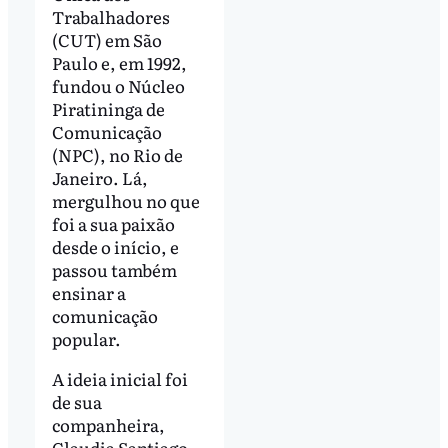
Trabalhadores
(CUT) em São
Paulo e, em 1992,
fundou o Núcleo
Piratininga de
Comunicação
(NPC), no Rio de
Janeiro. Lá,
mergulhou no que
foi a sua paixão
desde o início, e
passou também
ensinar a
comunicação
popular.
A ideia inicial foi
de sua
companheira,
Claudia Santiago.