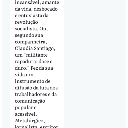
incansável, amante
da vida, desbocado
e entusiasta da
revolução
socialista. Ou,
segundo sua
companheira,
Claudia Santiago,
um “militante
rapadura: doce e
duro.” Fez da sua
vida um
instrumento de
difusão da luta dos
trabalhadores e da
comunicação
popular e
acessível.
Metalúrgico,
jornalista, escritor