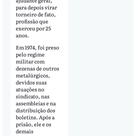
ajudante geral,
para depois virar
torneiro de fato,
profissão que
exerceu por 25
anos.
Em 1974, foi preso
pelo regime
militar com
dezenas de outros
metalúrgicos,
devidos suas
atuações no
sindicato, nas
assembleias e na
distribuição dos
boletins. Após a
prisão, ele e os
demais