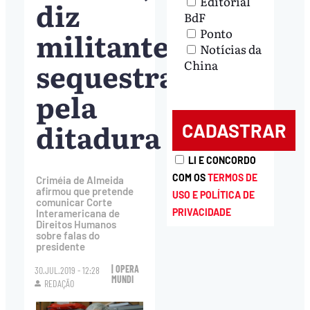
Editorial
diz
BdF
militante
Ponto
Notícias da
sequestrada
China
pela
ditadura
LI E CONCORDO
COM OS
TERMOS DE
Criméia de Almeida
afirmou que pretende
USO E POLÍTICA DE
comunicar Corte
PRIVACIDADE
Interamericana de
Direitos Humanos
sobre falas do
presidente
| OPERA
30.JUL.2019 - 12:28
MUNDI
REDAÇÃO