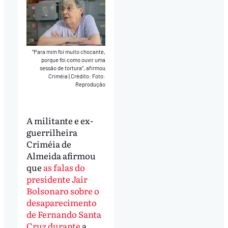
“Para mim foi muito chocante,
porque foi como ouvir uma
sessão de tortura”, afirmou
Criméia
|
Crédito: Foto:
Reprodução
A militante e ex-
guerrilheira
Criméia de
Almeida afirmou
que
as falas do
presidente Jair
Bolsonaro sobre o
desaparecimento
de Fernando Santa
Cruz durante
a