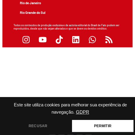
Rio de Janeiro
Rio Grande do Sul
Todos os conteúdos de produção exclusiva e de autoria editorial do Brasil de Fato podem ser
reproduzidos, desde que não sejam alterados e que se deem os devidos créditos.
Este site utiliza cookies para melhorar sua experiência de
navegação.
GDPR
RECUSAR
PERMITIR