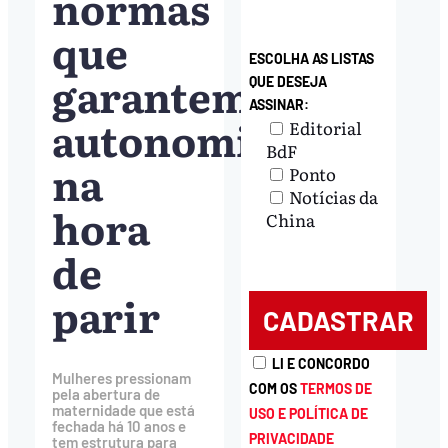
normas
que
ESCOLHA AS LISTAS
garantem
QUE DESEJA
ASSINAR:
autonomia
Editorial
BdF
na
Ponto
Notícias da
hora
China
de
parir
LI E CONCORDO
Mulheres pressionam
COM OS
TERMOS DE
pela abertura de
maternidade que está
USO E POLÍTICA DE
fechada há 10 anos e
PRIVACIDADE
tem estrutura para