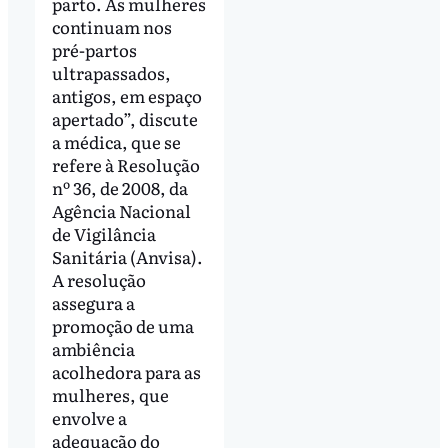
parto. As mulheres
continuam nos
pré-partos
ultrapassados,
antigos, em espaço
apertado”, discute
a médica, que se
refere à Resolução
nº 36, de 2008, da
Agência Nacional
de Vigilância
Sanitária (Anvisa).
A resolução
assegura a
promoção de uma
ambiência
acolhedora para as
mulheres, que
envolve a
adequação do