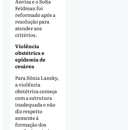
Anvisa e o Sofia
Feldman foi
reformado após a
resolução para
atender aos
critérios.
Violência
obstétrica e
epidemia de
cesárea
Para Sônia Lansky,
a violência
obstétrica começa
com a estrutura
inadequada e não
diz respeito
somente à
formação dos