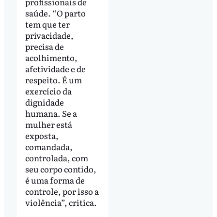
profissionais de
saúde. “O parto
tem que ter
privacidade,
precisa de
acolhimento,
afetividade e de
respeito. É um
exercício da
dignidade
humana. Se a
mulher está
exposta,
comandada,
controlada, com
seu corpo contido,
é uma forma de
controle, por isso a
violência”, critica.