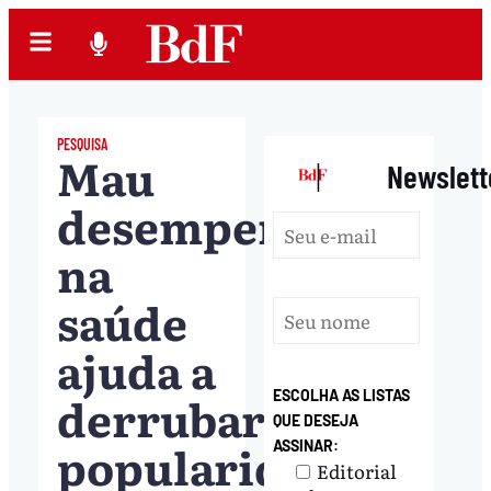
PESQUISA
Mau
|
Newslett
desempenho
na
saúde
ajuda a
derrubar
ESCOLHA AS LISTAS
QUE DESEJA
popularidade
ASSINAR:
Editorial