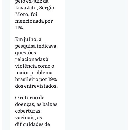
pelo ex-juiz da
Lava Jato, Sergio
Moro, foi
mencionada por
11%.
Em julho, a
pesquisa indicava
questões
relacionadas à
violência como o
maior problema
brasileiro por 19%
dos entrevistados.
O retorno de
doenças, as baixas
coberturas
vacinais, as
dificuldades de