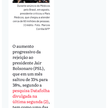
Durante anúncio do Médicos
pelo Brasil, em agosto,
presidente criticou o Mais
Médicos, que chegou a atender
cerca de 60 milhões de pessoas.
|
Crédito: Foto: Marcos
Corrêa/AFP
O aumento
progressivo da
rejeição ao
presidente Jair
Bolsonaro (PSL),
que em um mês
saltou de 33% para
38%, segundo a
pesquisa Datafolha
divulgada na
última segunda (2)
,
tem como uma das