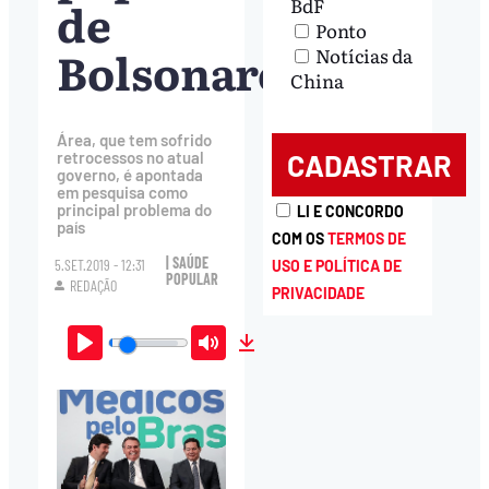
de
BdF
Ponto
Bolsonaro
Notícias da
China
Área, que tem sofrido
retrocessos no atual
governo, é apontada
em pesquisa como
principal problema do
LI E CONCORDO
país
COM OS
TERMOS DE
| SAÚDE
5.SET.2019 - 12:31
USO E POLÍTICA DE
POPULAR
REDAÇÃO
PRIVACIDADE
Play
Mute
Download