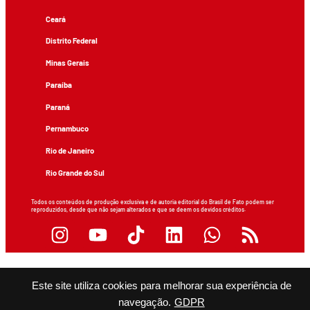
Ceará
Distrito Federal
Minas Gerais
Paraíba
Paraná
Pernambuco
Rio de Janeiro
Rio Grande do Sul
Todos os conteúdos de produção exclusiva e de autoria editorial do Brasil de Fato podem ser
reproduzidos, desde que não sejam alterados e que se deem os devidos créditos.
Este site utiliza cookies para melhorar sua experiência de
navegação.
GDPR