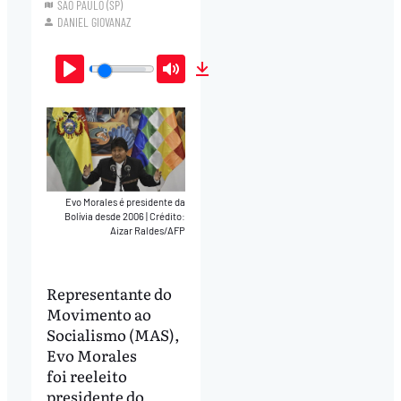
SÃO PAULO (SP)
DANIEL GIOVANAZ
Play
Mute
Download
Evo Morales é presidente da
Bolívia desde 2006
|
Crédito:
Aizar Raldes/AFP
Representante do
Movimento ao
Socialismo (MAS),
Evo Morales
foi reeleito
presidente do