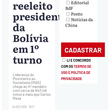
reeleito
Editorial
BdF
presidente
Ponto
Notícias da
da
China
Bolívia
em 1º
turno
LI E CONCORDO
COM OS
TERMOS DE
USO E POLÍTICA DE
Liderança do
Movimento ao
PRIVACIDADE
Socialismo (MAS)
chega ao 4º mandato
com cerca de 642 mil
votos a mais que Carlos
Mesa
24.OUT.2019 - 18:11