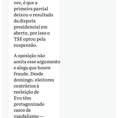
vez, é que a
primeira parcial
deixou o resultado
da disputa
presidencial em
aberto, por isso o
TSE optou pela
suspensão.
A oposição não
aceita esse argumento
e alega que houve
fraude. Desde
domingo, eleitores
contrários à
reeleição de
Evo têm
protagonizado
casos de
vandalismo —