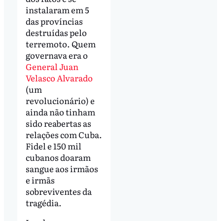
instalaram em 5
das províncias
destruídas pelo
terremoto. Quem
governava era o
General Juan
Velasco Alvarado
(um
revolucionário) e
ainda não tinham
sido reabertas as
relações com Cuba.
Fidel e 150 mil
cubanos doaram
sangue aos irmãos
e irmãs
sobreviventes da
tragédia.