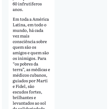
60 infrutíferos
anos.
Em toda a América
Latina, em todo o
mundo, há cada
vez mais
consciência sobre
quem são os
amigos e quem são
os inimigos. Para
“os pobres da
terra”, as médicas e
médicos cubanos,
guiados por Martí
e Fidel, são
escudos fortes,
brilhantes e
levantados ao sol
da solidariedade