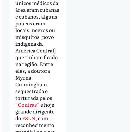
únicos médicos da
área eram cubanas
e cubanos, alguns
poucos eram
locais, negros ou
misquitos [
povo
indígena da
América Central]
que tinham ficado
na região.
Entre
eles, a doutora
Myrna
Cunningham,
sequestrada e
torturada pelos
“Contras”
e hoje
grande dirigente
do
FSLN
, com
reconhecimento
mundial pelo seu