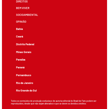
DIREITOS
BEM VIVER
SOCIOAMBIENTAL
OPINIÃO
Bahia
Ceará
Distrito Federal
Minas Gerais
Paraíba
Paraná
Pernambuco
Rio de Janeiro
Rio Grande do Sul
Todos os conteúdos de produção exclusiva e de autoria editorial do Brasil de Fato podem ser
reproduzidos, desde que não sejam alterados e que se deem os devidos créditos.