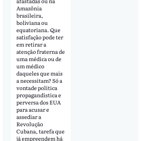
afastadas ou na
Amazônia
brasileira,
boliviana ou
equatoriana. Que
satisfação pode ter
em retirar a
atenção fraterna de
uma médica ou de
um médico
daqueles que mais
a necessitam? Só a
vontade política
propagandística e
perversa dos EUA
para acusar e
assediar a
Revolução
Cubana, tarefa que
já empreendem há