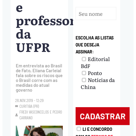
e
professora
da
ESCOLHA AS LISTAS
UFPR
QUE DESEJA
ASSINAR:
Editorial
BdF
Em entrevista ao Brasil
de Fato, Eliana Carleial
Ponto
fala sobre os riscos que
Notícias da
o Brasil corre com as
medidas do atual
China
governo
28.NOV.2019 - 12:29
CURITIBA (PR)
FREDI VASCONCELOS
E
PEDRO
CARRANO
LI E CONCORDO