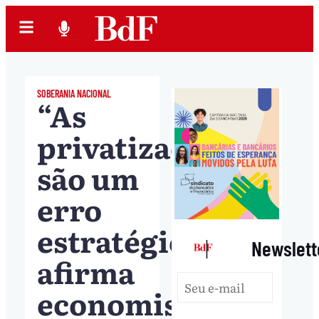
SOBERANIA NACIONAL
“As
privatizações
são um
erro
estratégico”,
|
Newslett
afirma
economista