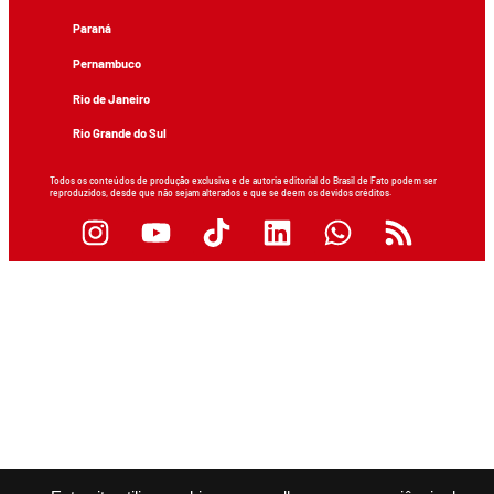
Paraná
Pernambuco
Rio de Janeiro
Rio Grande do Sul
Todos os conteúdos de produção exclusiva e de autoria editorial do Brasil de Fato podem ser
reproduzidos, desde que não sejam alterados e que se deem os devidos créditos.