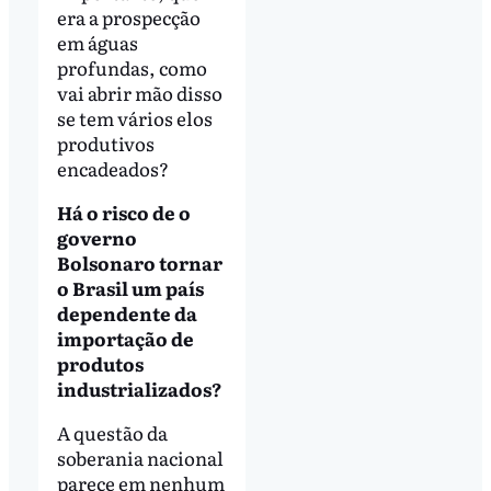
era a prospecção
em águas
profundas, como
vai abrir mão disso
se tem vários elos
produtivos
encadeados?
Há o risco de o
governo
Bolsonaro tornar
o Brasil um país
dependente da
importação de
produtos
industrializados?
A questão da
soberania nacional
parece em nenhum