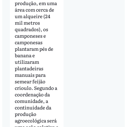
produção, em uma
área com cerca de
um alqueire (24
mil metros
quadrados), os
camponeses e
camponesas
plantaram pés de
banana e
utilizaram
plantadeiras
manuais para
semear feijão
crioulo. Segundo a
coordenação da
comunidade, a
continuidade da
produção
agroecológica será
uma ação coletiva e