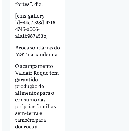
fortes”, diz.
[cms-gallery
id=44e7c28d-4716-
4746-a006-
a1a1b987a53b]
Ações solidárias do
MST na pandemia
O acampamento
Valdair Roque tem
garantido
produção de
alimentos para o
consumo das
próprias famílias
sem-terra e
também para
doações à