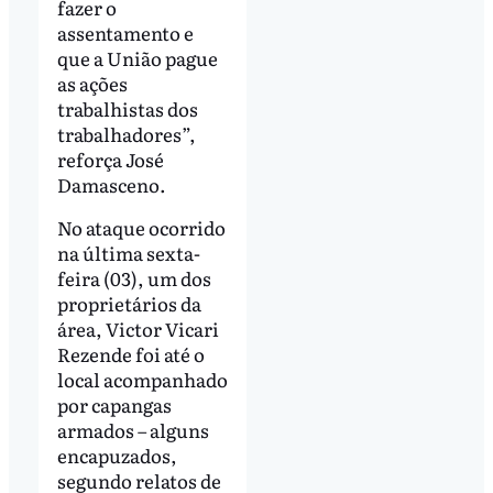
fazer o
assentamento e
que a União pague
as ações
trabalhistas dos
trabalhadores”,
reforça José
Damasceno.
No ataque ocorrido
na última sexta-
feira (03), um dos
proprietários da
área, Victor Vicari
Rezende foi até o
local acompanhado
por capangas
armados – alguns
encapuzados,
segundo relatos de