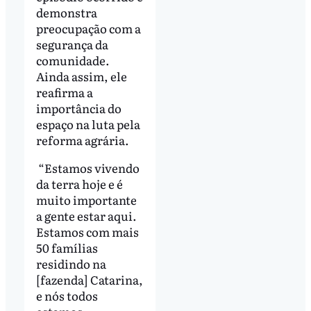
demonstra
preocupação com a
segurança da
comunidade.
Ainda assim, ele
reafirma a
importância do
espaço na luta pela
reforma agrária.
“Estamos vivendo
da terra hoje e é
muito importante
a gente estar aqui.
Estamos com mais
50 famílias
residindo na
[fazenda] Catarina,
e nós todos