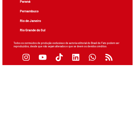
Paraná
Pernambuco
Rio de Janeiro
Rio Grande do Sul
Todos os conteúdos de produção exclusiva e de autoria editorial do Brasil de Fato podem ser
reproduzidos, desde que não sejam alterados e que se deem os devidos créditos.