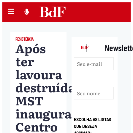
RESISTÊNCIA
Após
|
Newslett
ter
lavoura
destruída,
MST
inaugura
ESCOLHA AS LISTAS
Centro
QUE DESEJA