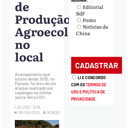
de
ASSINAR:
Editorial
BdF
Produção
Ponto
Agroecológica
Notícias da
China
no
local
Acampamento que
LI E CONCORDO
existe desde 2015, no
Paraná, foi alvo de um
COM OS
TERMOS DE
ataque realizado por
USO E POLÍTICA DE
capangas na última
sexta-feira (02)
PRIVACIDADE
5.JUL.2020 - 12:08
SÃO PAULO (SP)
REDAÇÃO