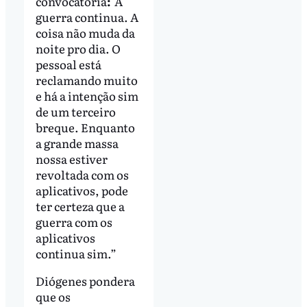
convocatória
:
"A
guerra continua. A
coisa não muda da
noite pro dia. O
pessoal está
reclamando muito
e há a intenção sim
de um terceiro
breque. Enquanto
a grande massa
nossa estiver
revoltada com os
aplicativos, pode
ter certeza que a
guerra com os
aplicativos
continua sim.”
Diógenes pondera
que os