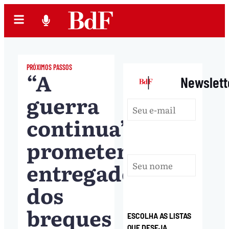
PRÓXIMOS PASSOS
“A
|
Newslett
guerra
continua”,
prometem
entregadores
dos
breques
ESCOLHA AS LISTAS
QUE DESEJA