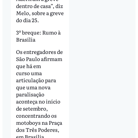
dentro de casa”, diz
Melo, sobre a greve
do dia 25.
3º breque: Rumo à
Brasília
Os entregadores de
São Paulo afirmam
que há em
curso uma
articulação para
que uma nova
paralisação
aconteça no início
de setembro,
concentrando os
motoboys na Praça
dos Três Poderes,
em Brasília.