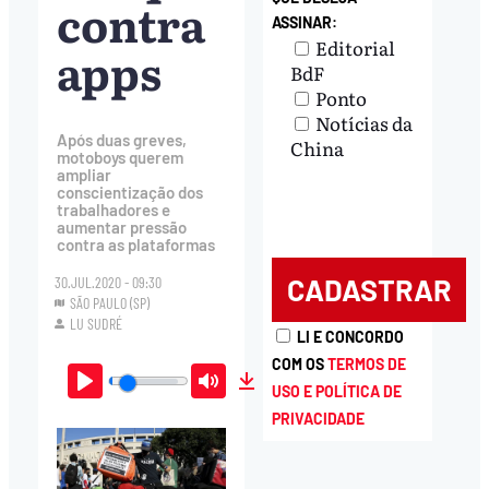
contra
ASSINAR:
Editorial
apps
BdF
Ponto
Notícias da
Após duas greves,
China
motoboys querem
ampliar
conscientização dos
trabalhadores e
aumentar pressão
contra as plataformas
30.JUL.2020 - 09:30
SÃO PAULO (SP)
LU SUDRÉ
LI E CONCORDO
COM OS
TERMOS DE
USO E POLÍTICA DE
Play
Mute
Download
PRIVACIDADE