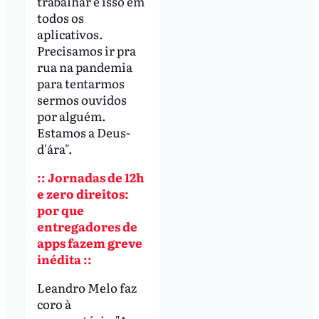
trabalhar e isso em
todos os
aplicativos.
Precisamos ir pra
rua na pandemia
para tentarmos
sermos ouvidos
por alguém.
Estamos a Deus-
d'ára".
:: Jornadas de 12h
e zero direitos:
por que
entregadores de
apps fazem greve
inédita ::
Leandro Melo faz
coro à