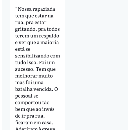
“Nossa rapaziada
tem que estar na
rua, pra estar
gritando, pra todos
terem um respaldo
e ver que a maioria
está se
sensibilizando com
tudo isso. Foi um
sucesso. Tem que
melhorar muito
mas foi uma
batalha vencida. O
pessoal se
comportou tão
bem que ao invés
de ir pra rua,
ficaram em casa.
Aderiram à greve