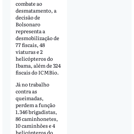
combate ao
desmatamento, a
decisão de
Bolsonaro
representa a
desmobilização de
77 fiscais, 48
viaturas e 2
helicópteros do
Ibama, além de 324
fiscais do ICMBio.
Já no trabalho
contra as
queimadas,
perdem a função
1.346 brigadistas,
86 caminhonetes,
10 caminhões e 4
helicópteros do