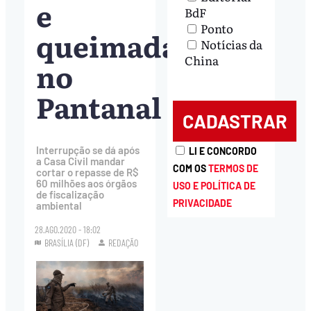
e
BdF
Ponto
queimadas
Notícias da
China
no
Pantanal
Interrupção se dá após
LI E CONCORDO
a Casa Civil mandar
COM OS
TERMOS DE
cortar o repasse de R$
60 milhões aos órgãos
USO E POLÍTICA DE
de fiscalização
PRIVACIDADE
ambiental
28.AGO.2020 - 18:02
BRASÍLIA (DF)
REDAÇÃO