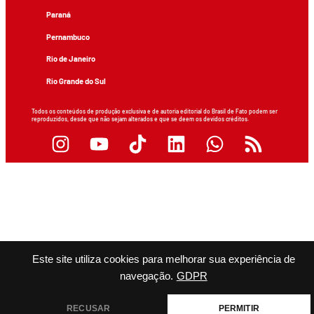
Paraná
Pernambuco
Rio de Janeiro
Rio Grande do Sul
Todos os conteúdos de produção exclusiva e de autoria editorial do Brasil de Fato podem ser
reproduzidos, desde que não sejam alterados e que se deem os devidos créditos.
Este site utiliza cookies para melhorar sua experiência de
navegação.
GDPR
RECUSAR
PERMITIR