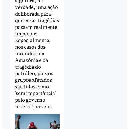
significa, na
verdade, uma ação
deliberada para
que essas tragédias
possam realmente
impactar.
Especialmente,
nos casos dos
incêndios na
Amazônia e da
tragédia do
petróleo, pois os
grupos afetados
são tidos como
'sem importância'
pelo governo
federal", diz ele.