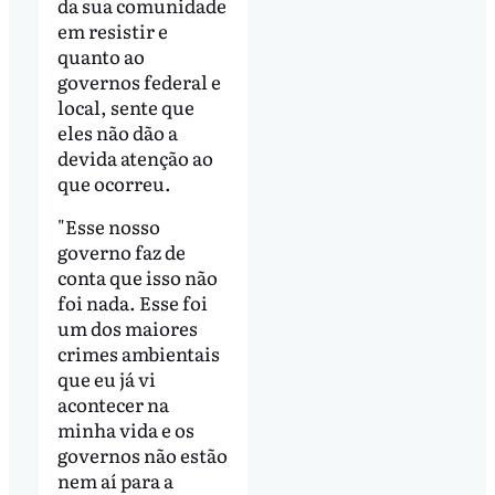
da sua comunidade
em resistir e
quanto ao
governos federal e
local, sente que
eles não dão a
devida atenção ao
que ocorreu.
"Esse nosso
governo faz de
conta que isso não
foi nada. Esse foi
um dos maiores
crimes ambientais
que eu já vi
acontecer na
minha vida e os
governos não estão
nem aí para a