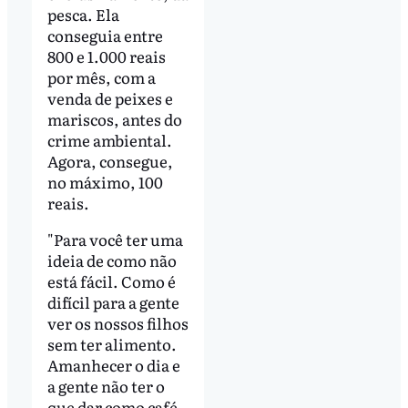
pesca. Ela
conseguia entre
800 e 1.000 reais
por mês, com a
venda de peixes e
mariscos, antes do
crime ambiental.
Agora, consegue,
no máximo, 100
reais.
"Para você ter uma
ideia de como não
está fácil. Como é
difícil para a gente
ver os nossos filhos
sem ter alimento.
Amanhecer o dia e
a gente não ter o
que dar como café