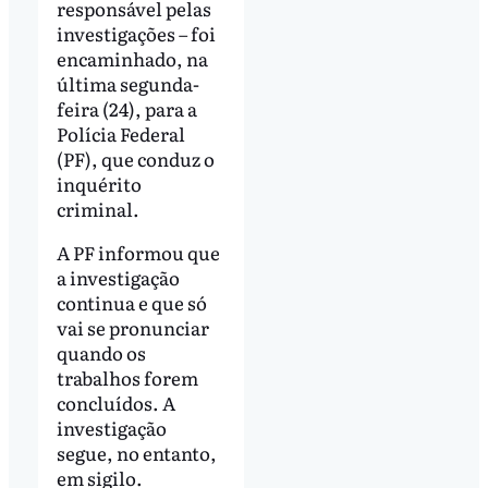
responsável pelas
investigações – foi
encaminhado, na
última segunda-
feira (24), para a
Polícia Federal
(PF), que conduz o
inquérito
criminal.
A PF informou que
a investigação
continua e que só
vai se pronunciar
quando os
trabalhos forem
concluídos. A
investigação
segue, no entanto,
em sigilo.