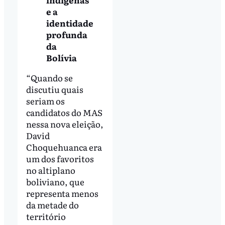
e a
identidade
profunda
da
Bolívia
“Quando se
discutiu quais
seriam os
candidatos do MAS
nessa nova eleição,
David
Choquehuanca era
um dos favoritos
no altiplano
boliviano, que
representa menos
da metade do
território