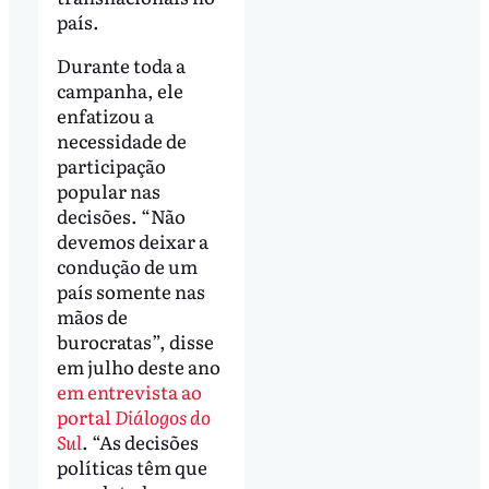
país.
Durante toda a
campanha, ele
enfatizou a
necessidade de
participação
popular nas
decisões. “Não
devemos deixar a
condução de um
país somente nas
mãos de
burocratas”, disse
em julho deste ano
em entrevista ao
portal
Diálogos do
Sul
. “As decisões
políticas têm que