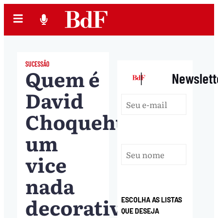
SUCESSÃO
Quem é
|
Newslett
David
Choquehuanca,
um
vice
nada
decorativo
ESCOLHA AS LISTAS
QUE DESEJA