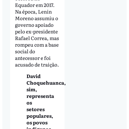
Equador em 2017.
Na época, Lenin
Moreno assumiu o
governo apoiado
pelo ex-presidente
Rafael Correa, mas
rompeu com a base
social do
antecessor e foi
acusado de traição.
David
Choquehuanca,
sim,
representa
os
setores
populares,
os povos
indígenas