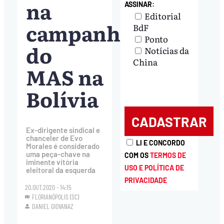
na
ASSINAR:
Editorial
campanha
BdF
Ponto
do
Notícias da
China
MAS na
Bolívia
Ex-dirigente sindical e
chanceler de Evo
LI E CONCORDO
Morales é considerado
uma peça-chave na
COM OS
TERMOS DE
iminente vitória
USO E POLÍTICA DE
eleitoral da esquerda
PRIVACIDADE
20.OUT.2020 - 14:15
FLORIANÓPOLIS (SC)
DANIEL GIOVANAZ