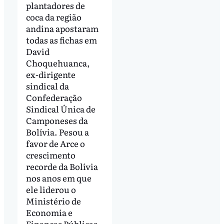
plantadores de
coca da região
andina apostaram
todas as fichas em
David
Choquehuanca,
ex-dirigente
sindical da
Confederação
Sindical Única de
Camponeses da
Bolívia. Pesou a
favor de Arce o
crescimento
recorde da Bolívia
nos anos em que
ele liderou o
Ministério de
Economia e
Finanças Públicas