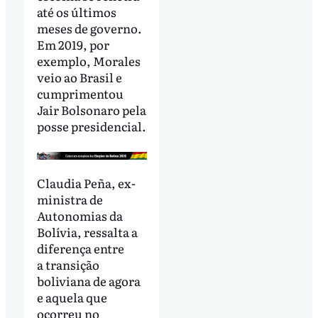
até os últimos
meses de governo.
Em 2019, por
exemplo, Morales
veio ao Brasil e
cumprimentou
Jair Bolsonaro pela
posse presidencial.
Claudia Peña, ex-
ministra de
Autonomias da
Bolívia, ressalta a
diferença entre
a transição
boliviana de agora
e aquela que
ocorreu no