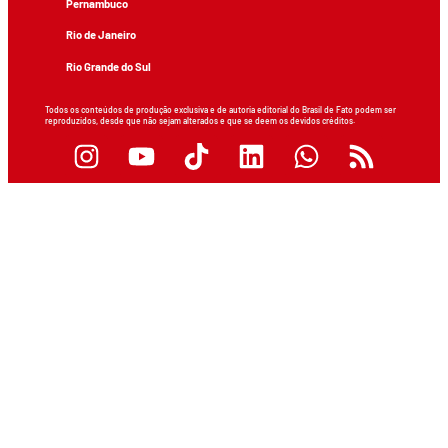
Pernambuco
Rio de Janeiro
Rio Grande do Sul
Todos os conteúdos de produção exclusiva e de autoria editorial do Brasil de Fato podem ser
reproduzidos, desde que não sejam alterados e que se deem os devidos créditos.