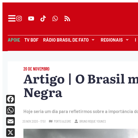
APOIE
TV BDF
RÁDIO BRASIL DE FATO
REGIONAIS
I
20 DE NOVEMBRO
Artigo | O Brasil 
Negra
Facebook
Hoje seria um dia para refletirmos sobre a importância d
WhatsApp
20.NOV.2020 - 17:51
PORTO ALEGRE
BRUNO ROQUE YOUNES
Email