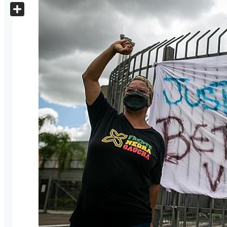
X
Share