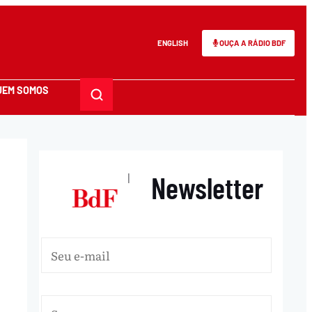
ENGLISH
OUÇA A RÁDIO BDF
UEM SOMOS
Newsletter
|