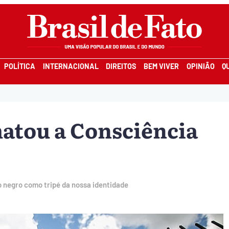
POLÍTICA
INTERNACIONAL
DIREITOS
BEM VIVER
OPINIÃO
Q
matou a Consciência
o negro como tripé da nossa identidade