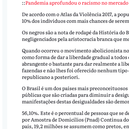
::
Pandemia aprofundou o racismo no mercado d
De acordo com o Atlas da Violência 2017, a po
10% dos indivíduos com mais chances de serem
Os negros são a nota de rodapé da História do 
negligenciados pela aristocracia branca que mo
Quando ocorreu o movimento abolicionista no B
como forma de dar a liberdade gradual a todos o
abrangente o bastante para dar realmente a lib
fazendas e não lhes foi oferecido nenhum tipo
republicano a posteriori.
O Brasil é um dos países mais preconceituoso
públicas que são criadas para diminuir a desig
manifestações destas desigualdades são demon
56,10%. Este é o percentual de pessoas que se 
por Amostra de Domicílios (Pnad) Contínua do 
país, 19,2 milhões se assumem como pretos, e