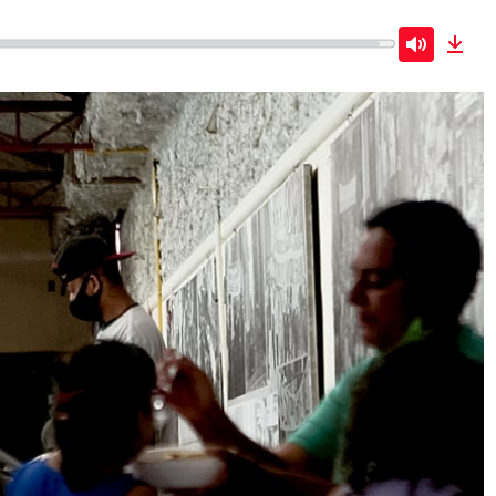
Mute
Dow