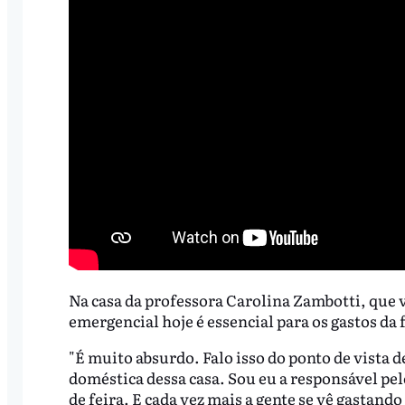
Na casa da professora Carolina Zambotti, que vi
emergencial hoje é essencial para os gastos da 
"É muito absurdo. Falo isso do ponto de vista 
doméstica dessa casa. Sou eu a responsável pel
de feira. E cada vez mais a gente se vê gastan