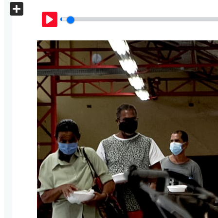
X
Share
Play