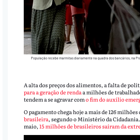
População recebe marmitas diariamente na quadra dos bancários, na Pr
A alta dos preços dos alimentos, a falta de polí
para a geração de renda
a milhões de trabalhad
tendem a se agravar com
o fim do auxílio emer
O pagamento chega hoje a mais de 126 milhões 
brasileira
, segundo o Ministério da Cidadania
maio,
15 milhões de brasileiros saíram da ext