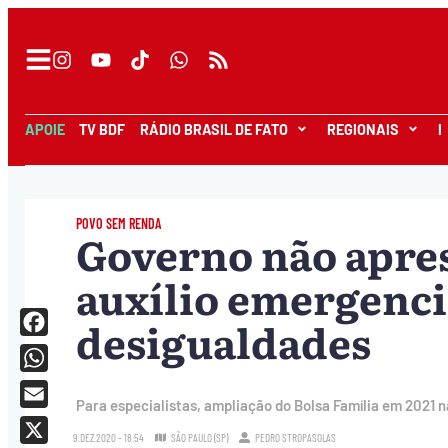
APOIE
TV BDF
RÁDIO BRASIL DE FATO
REGIONAIS
I
POVO SEM RENDA
Governo não apres
auxílio emergenci
desigualdades
Facebook
WhatsApp
Para especialistas, ampliação do Bolsa Família em 2021 
Email
9.DEZ.2020 - 18:54
SÃO PAULO (SP)
PEDRO STROPASOLAS