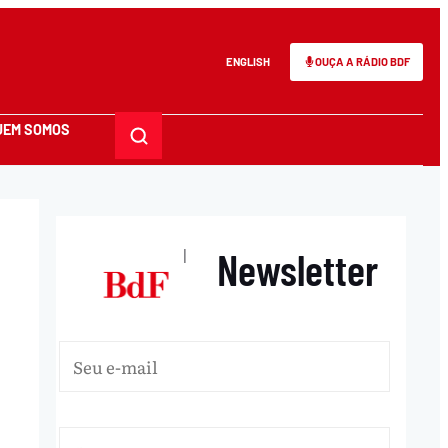
ENGLISH
OUÇA A RÁDIO BDF
UEM SOMOS
Newsletter
|