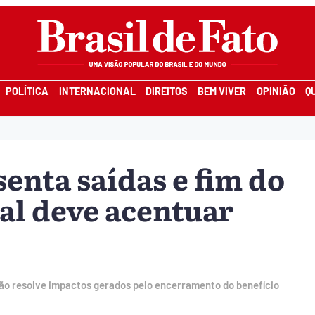
POLÍTICA
INTERNACIONAL
DIREITOS
BEM VIVER
OPINIÃO
Q
enta saídas e fim do
al deve acentuar
não resolve impactos gerados pelo encerramento do benefício