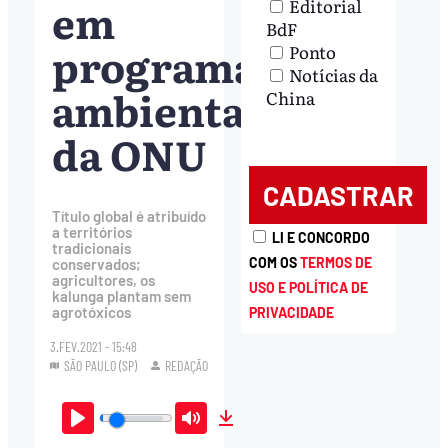
em
Editorial
BdF
programa
Ponto
Notícias da
ambiental
China
da ONU
Título global é atribuído
a territórios
LI E CONCORDO
tradicionais
COM OS
TERMOS DE
conservados;
agricultores, os
USO E POLÍTICA DE
kalunga plantam sem
agrotóxicos
PRIVACIDADE
3.FEV.2021 - 15:48
SÃO PAULO (SP)
REDAÇÃO
Play
Mute
Download