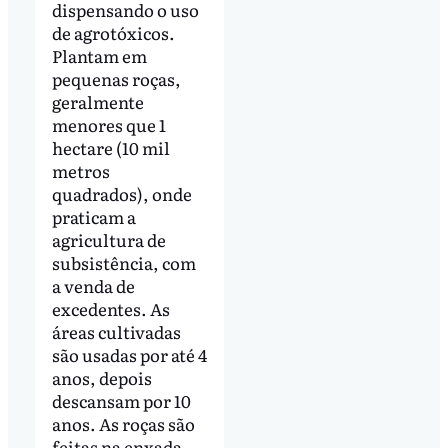
dispensando o uso
de agrotóxicos.
Plantam em
pequenas roças,
geralmente
menores que 1
hectare (10 mil
metros
quadrados), onde
praticam a
agricultura de
subsistência, com
a venda de
excedentes. As
áreas cultivadas
são usadas por até 4
anos, depois
descansam por 10
anos. As roças são
feitas na enxada,