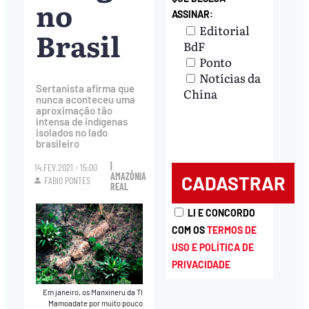
no
ASSINAR:
Editorial
Brasil
BdF
Ponto
Notícias da
Sertanista afirma que
China
nunca aconteceu uma
aproximação tão
intensa de indígenas
isolados no lado
brasileiro
|
14.FEV.2021 - 15:00
AMAZÔNIA
FABIO PONTES
REAL
LI E CONCORDO
COM OS
TERMOS DE
USO E POLÍTICA DE
PRIVACIDADE
Em janeiro, os Manxineru da TI
Mamoadate por muito pouco