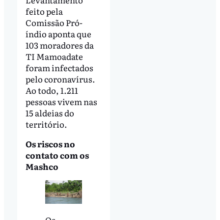
feito pela
Comissão Pró-
índio aponta que
103 moradores da
TI Mamoadate
foram infectados
pelo coronavírus.
Ao todo, 1.211
pessoas vivem nas
15 aldeias do
território.
Os riscos no
contato com os
Mashco
Os