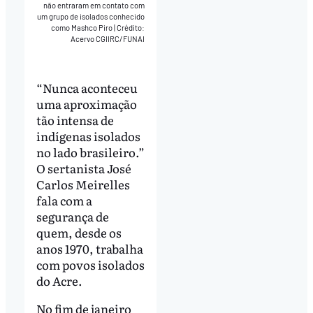
não entraram em contato com
um grupo de isolados conhecido
como Mashco Piro
|
Crédito:
Acervo CGIIRC/FUNAI
“Nunca aconteceu
uma aproximação
tão intensa de
indígenas isolados
no lado brasileiro.”
O sertanista José
Carlos Meirelles
fala com a
segurança de
quem, desde os
anos 1970, trabalha
com povos isolados
do Acre.
No fim de janeiro