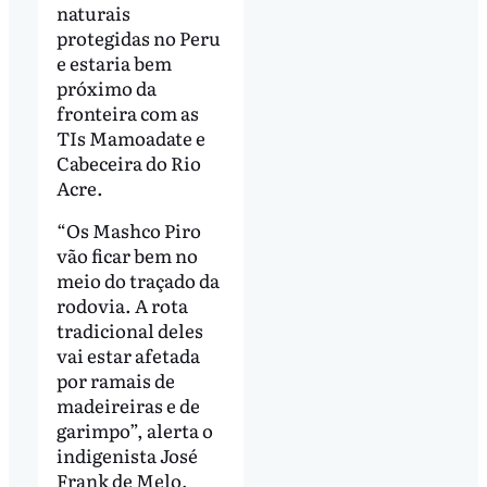
naturais
protegidas no Peru
e estaria bem
próximo da
fronteira com as
TIs Mamoadate e
Cabeceira do Rio
Acre.
“Os Mashco Piro
vão ficar bem no
meio do traçado da
rodovia. A rota
tradicional deles
vai estar afetada
por ramais de
madeireiras e de
garimpo”, alerta o
indigenista José
Frank de Melo,