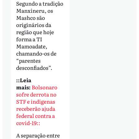
Segundo a tradição
Manxineru, os
Mashco são
originários da
região que hoje
forma a TI
Mamoadate,
chamando-os de
“parentes
desconfiados”.
::Leia
mais:
Bolsonaro
sofre derrota no
STF e indígenas
receberão ajuda
federal contra a
covid-19::
A separação entre