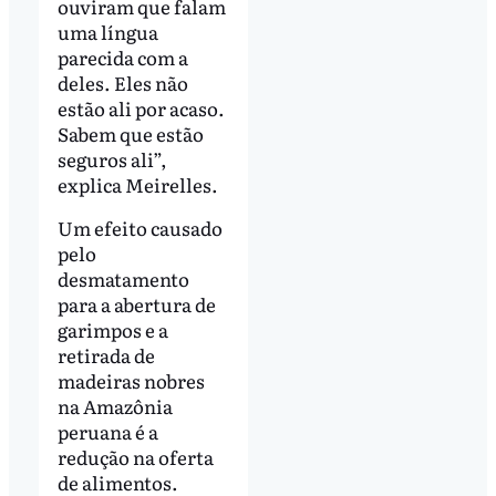
ouviram que falam
uma língua
parecida com a
deles. Eles não
estão ali por acaso.
Sabem que estão
seguros ali”,
explica Meirelles.
Um efeito causado
pelo
desmatamento
para a abertura de
garimpos e a
retirada de
madeiras nobres
na Amazônia
peruana é a
redução na oferta
de alimentos.