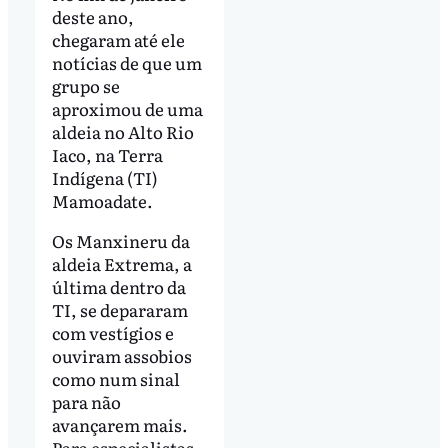
deste ano,
chegaram até ele
notícias de que um
grupo se
aproximou de uma
aldeia no Alto Rio
Iaco, na Terra
Indígena (TI)
Mamoadate.
Os Manxineru da
aldeia Extrema, a
última dentro da
TI, se depararam
com vestígios e
ouviram assobios
como num sinal
para não
avançarem mais.
Para especialistas