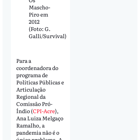
Mascho-
Piro em
2012
(Foto: G.
Galli/Survival)
Para a
coordenadora do
programa de
Políticas Públicas e
Articulação
Regional da
Comissão Pró-
Índio (
CPI-Acre
),
Ana Luiza Melgaço
Ramalho, a
pandemia não é o
único problema. A