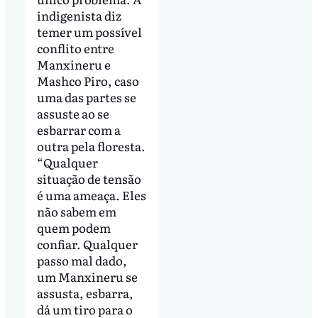
indigenista diz
temer um possível
conflito entre
Manxineru e
Mashco Piro, caso
uma das partes se
assuste ao se
esbarrar com a
outra pela floresta.
“Qualquer
situação de tensão
é uma ameaça. Eles
não sabem em
quem podem
confiar. Qualquer
passo mal dado,
um Manxineru se
assusta, esbarra,
dá um tiro para o