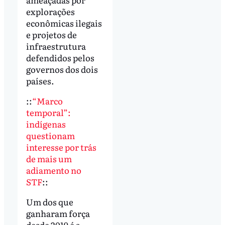
explorações
econômicas ilegais
e projetos de
infraestrutura
defendidos pelos
governos dos dois
países.
::
“Marco
temporal”:
indígenas
questionam
interesse por trás
de mais um
adiamento no
STF
::
Um dos que
ganharam força
desde 2019 é a