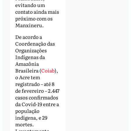
evitando um
contato ainda mais
próximo com os
Manxineru.
De acordo a
Coordenação das
Organizações
Indígenas da
Amazônia
Brasileira (
Coiab
),
o Acre tem
registrado – até 8
de fevereiro – 2.447
casos confirmados
da Covid-19 entre a
população
indígena, e 29
mortes.
Levantamento