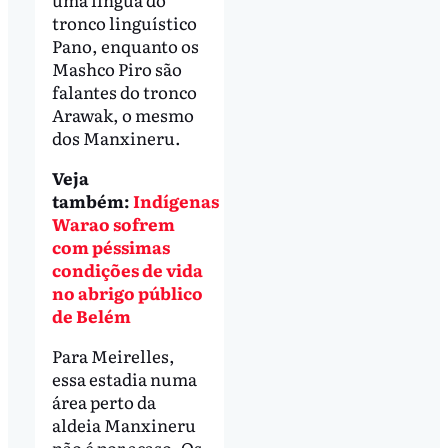
tronco linguístico
Pano, enquanto os
Mashco Piro são
falantes do tronco
Arawak, o mesmo
dos Manxineru.
Veja
também:
Indígenas
Warao sofrem
com péssimas
condições de vida
no abrigo público
de Belém
Para Meirelles,
essa estadia numa
área perto da
aldeia Manxineru
não é por acaso. Os