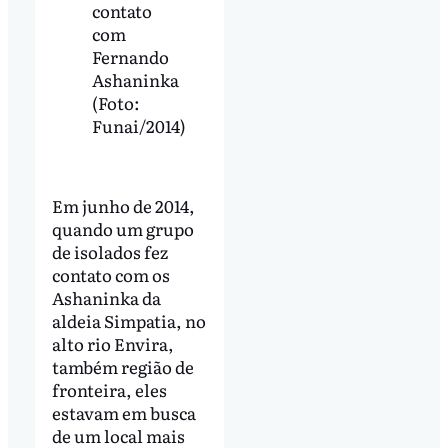
contato
com
Fernando
Ashaninka
(Foto:
Funai/2014)
Em junho de 2014,
quando um grupo
de isolados fez
contato com os
Ashaninka da
aldeia Simpatia, no
alto rio Envira,
também região de
fronteira, eles
estavam em busca
de um local mais