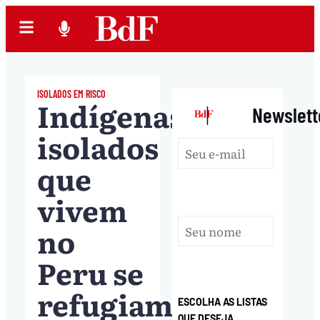
ISOLADOS EM RISCO
Indígenas
|
Newslett
isolados
que
vivem
no
Peru se
refugiam
ESCOLHA AS LISTAS
QUE DESEJA