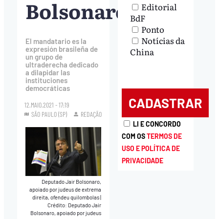
Bolsonaro
Editorial
BdF
Ponto
Notícias da
El mandatario es la
expresión brasileña de
China
un grupo de
ultraderecha dedicado
a dilapidar las
instituciones
democráticas
12.MAIO.2021 - 17:19
SÃO PAULO (SP)
REDAÇÃO
LI E CONCORDO
COM OS
TERMOS DE
USO E POLÍTICA DE
PRIVACIDADE
Deputado Jair Bolsonaro,
apoiado por judeus de extrema
direita, ofendeu quilombolas
|
Crédito: Deputado Jair
Bolsonaro, apoiado por judeus