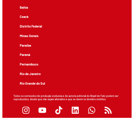
Bahia
Ceará
Distrito Federal
Minas Gerais
Paraíba
Paraná
Pernambuco
Rio de Janeiro
Rio Grande do Sul
Todos os conteúdos de produção exclusiva e de autoria editorial do Brasil de Fato podem ser
reproduzidos, desde que não sejam alterados e que se deem os devidos créditos.