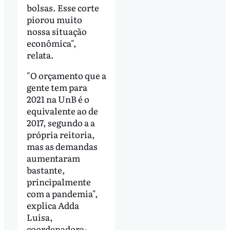
bolsas. Esse corte
piorou muito
nossa situação
econômica",
relata.
"O orçamento que a
gente tem para
2021 na UnB é o
equivalente ao de
2017, segundo a a
própria reitoria,
mas as demandas
aumentaram
bastante,
principalmente
com a pandemia",
explica Adda
Luísa,
coordenadora-