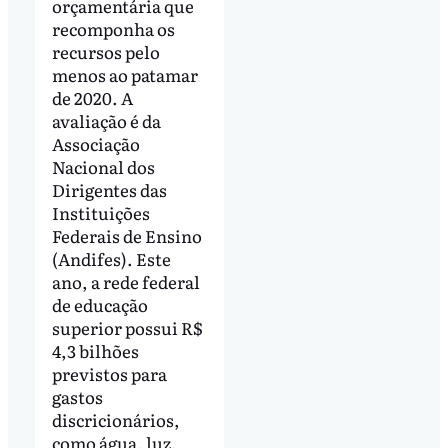
orçamentária que
recomponha os
recursos pelo
menos ao patamar
de 2020. A
avaliação é da
Associação
Nacional dos
Dirigentes das
Instituições
Federais de Ensino
(Andifes). Este
ano, a rede federal
de educação
superior possui R$
4,3 bilhões
previstos para
gastos
discricionários,
como água, luz,