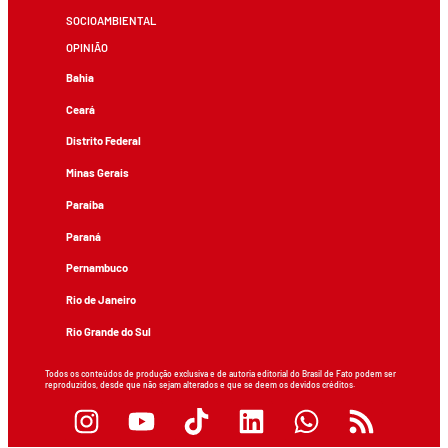
SOCIOAMBIENTAL
OPINIÃO
Bahia
Ceará
Distrito Federal
Minas Gerais
Paraíba
Paraná
Pernambuco
Rio de Janeiro
Rio Grande do Sul
Todos os conteúdos de produção exclusiva e de autoria editorial do Brasil de Fato podem ser
reproduzidos, desde que não sejam alterados e que se deem os devidos créditos.