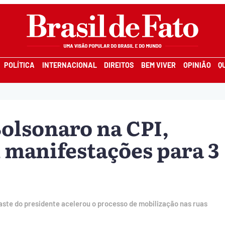
POLÍTICA
INTERNACIONAL
DIREITOS
BEM VIVER
OPINIÃO
Q
olsonaro na CPI,
 manifestações para 3
gaste do presidente acelerou o processo de mobilização nas ruas