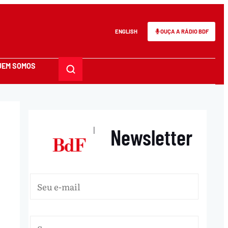
ENGLISH
OUÇA A RÁDIO BDF
UEM SOMOS
Newsletter
|