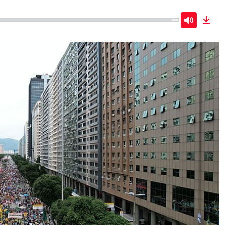
Mute
Dow