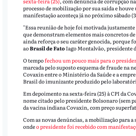
sexta-feira (25)
, com denúncia de corrupção na
processo de mobilização por sua saída e houve 
manifestação aconteça já no próximo sábado (3
"Essa reunião de hoje foi motivada justamente p
que demonstram elementos mais concretos de 
ainda reforça o seu caráter genocida, porque f
ao
Brasil de Fato
Iago Montalvão, presidente 
O tempo
fechou um pouco mais para o preside
marcada pelo suposto esquema de fraude na ne
Covaxin entre o Ministério da Saúde e a empr
Brasil do imunizante produzido pelo laboratór
Em depoimento na sexta-feira (25) à CPI da C
nome citado pelo presidente Bolsonaro (sem p
da vacina indiana Covaxin, com preço superfat
Com as novas denúncias, a mobilização para a s
onde
o presidente foi recebido com manifesta