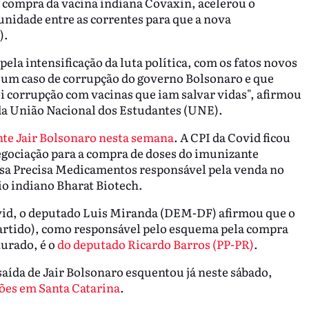
 compra da vacina indiana Covaxin, acelerou o
unidade entre as correntes para que a nova
).
ela intensificação da luta política, com os fatos novos
um caso de corrupção do governo Bolsonaro e que
oi corrupção com vacinas que iam salvar vidas", afirmou
da União Nacional dos Estudantes (UNE).
nte Jair Bolsonaro nesta semana
. A CPI da Covid ficou
gociação para a compra de doses do imunizante
esa Precisa Medicamentos responsável pela venda no
io indiano Bharat Biotech.
ovid, o deputado Luis Miranda (DEM-DF) afirmou que o
artido), como responsável pelo esquema pela compra
urado, é o
do deputado Ricardo Barros (PP-PR)
.
aída de Jair Bolsonaro esquentou já neste sábado,
ções em Santa Catarina
.