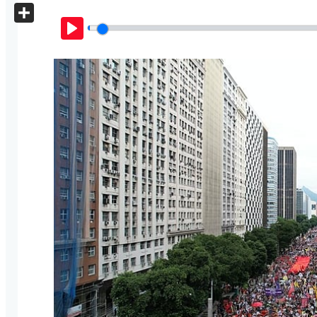
X
Share
Play