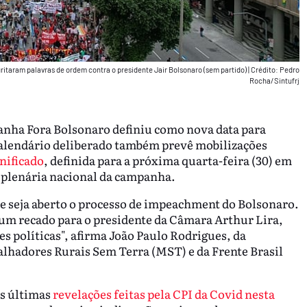
ritaram palavras de ordem contra o presidente Jair Bolsonaro (sem partido)
|
Crédito: Pedro
Rocha/Sintufrj
anha Fora Bolsonaro definiu como nova data para
 calendário deliberado também prevê mobilizações
nificado
, definida para a próxima quarta-feira (30) em
ma plenária nacional da campanha.
ue seja aberto o processo de impeachment do Bolsonaro.
um recado para o presidente da Câmara Arthur Lira,
 políticas", afirma João Paulo Rodrigues, da
hadores Rurais Sem Terra (MST) e da Frente Brasil
as últimas
revelações feitas pela CPI da Covid nesta