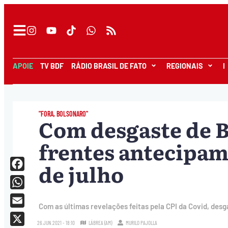
APOIE
TV BDF
RÁDIO BRASIL DE FATO
REGIONAIS
I
"FORA, BOLSONARO"
Com desgaste de B
frentes antecipam
de julho
Facebook
WhatsApp
Com as últimas revelações feitas pela CPI da Covid, des
Email
26.JUN.2021 - 18:10
LÁBREA (AM)
MURILO PAJOLLA