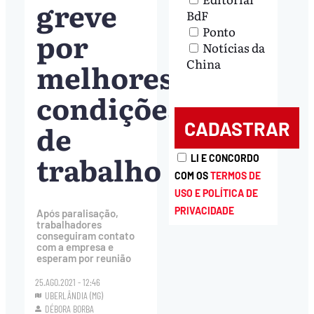
greve
BdF
Ponto
por
Notícias da
China
melhores
condições
de
trabalho
LI E CONCORDO
COM OS
TERMOS DE
USO E POLÍTICA DE
PRIVACIDADE
Após paralisação,
trabalhadores
conseguiram contato
com a empresa e
esperam por reunião
25.AGO.2021 - 12:46
UBERLÂNDIA (MG)
DÉBORA BORBA