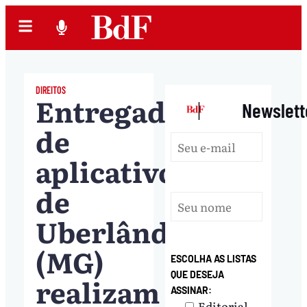
DIREITOS
Entregadores
|
Newslett
de
aplicativo
de
Uberlândia
(MG)
ESCOLHA AS LISTAS
QUE DESEJA
realizam
ASSINAR:
Editorial