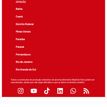
OPINIÃO
Bahia
Ceará
Distrito Federal
Minas Gerais
Paraíba
Paraná
Pernambuco
Rio de Janeiro
Rio Grande do Sul
Todos os conteúdos de produção exclusiva e de autoria editorial do Brasil de Fato podem ser
reproduzidos, desde que não sejam alterados e que se deem os devidos créditos.