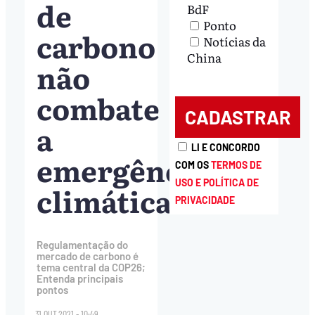
de
BdF
Ponto
carbono
Notícias da
China
não
combate
a
LI E CONCORDO
emergência
COM OS
TERMOS DE
USO E POLÍTICA DE
climática
PRIVACIDADE
Regulamentação do
mercado de carbono é
tema central da COP26;
Entenda principais
pontos
31.OUT.2021 - 10:49