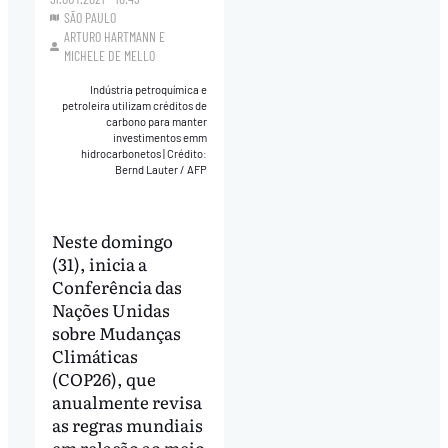
SÃO PAULO
ARTURO HARTMANN
E
MICHELE DE MELLO
Indústria petroquímica e
petroleira utilizam créditos de
carbono para manter
investimentos emm
hidrocarbonetos
|
Crédito:
Bernd Lauter / AFP
Neste domingo
(31), inicia a
Conferência das
Nações Unidas
sobre Mudanças
Climáticas
(COP26), que
anualmente revisa
as regras mundiais
em relação ao meio