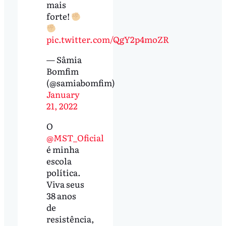
mais
forte!
pic.twitter.com/QgY2p4moZR
— Sâmia
Bomfim
(@samiabomfim)
January
21, 2022
O
@MST_Oficial
é minha
escola
política.
Viva seus
38 anos
de
resistência,