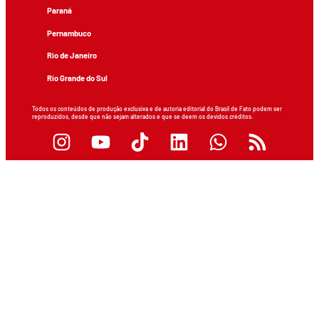
Paraná
Pernambuco
Rio de Janeiro
Rio Grande do Sul
Todos os conteúdos de produção exclusiva e de autoria editorial do Brasil de Fato podem ser
reproduzidos, desde que não sejam alterados e que se deem os devidos créditos.