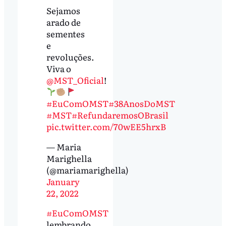
Sejamos
arado de
sementes
e
revoluções.
Viva o
@MST_Oficial
!
#EuComOMST
#38AnosDoMST
#MST
#RefundaremosOBrasil
pic.twitter.com/70wEE5hrxB
— Maria
Marighella
(@mariamarighella)
January
22, 2022
#EuComOMST
lembrando