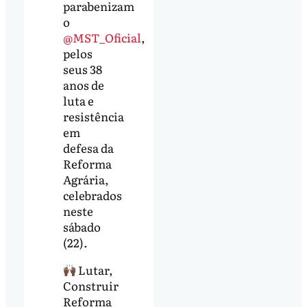
parabenizam
o
@MST_Oficial
,
pelos
seus 38
anos de
luta e
resistência
em
defesa da
Reforma
Agrária,
celebrados
neste
sábado
(22).
Lutar,
Construir
Reforma