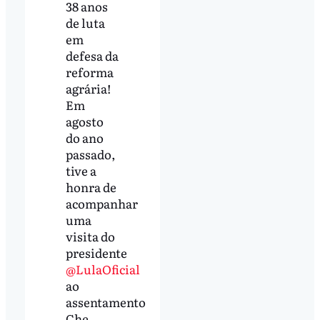
38 anos
de luta
em
defesa da
reforma
agrária!
Em
agosto
do ano
passado,
tive a
honra de
acompanhar
uma
visita do
presidente
@LulaOficial
ao
assentamento
Che