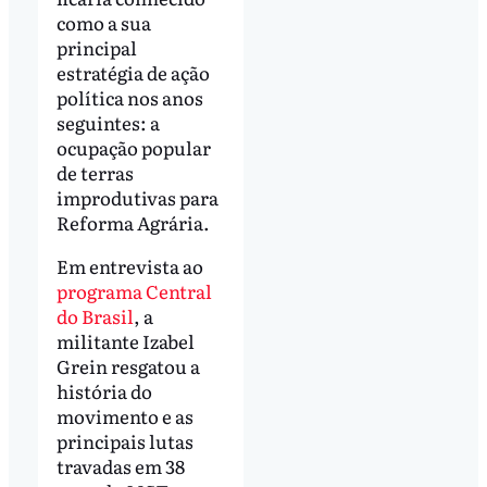
como a sua
principal
estratégia de ação
política nos anos
seguintes: a
ocupação popular
de terras
improdutivas para
Reforma Agrária.
Em entrevista ao
programa Central
do Brasil
, a
militante Izabel
Grein resgatou a
história do
movimento e as
principais lutas
travadas em 38