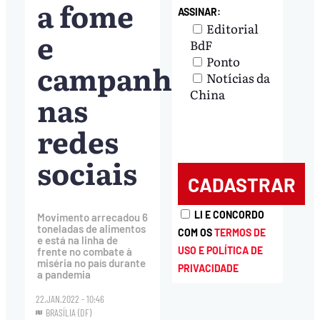
a fome
ASSINAR:
Editorial
e
BdF
Ponto
campanha
Notícias da
China
nas
redes
sociais
LI E CONCORDO
Movimento arrecadou 6
toneladas de alimentos
COM OS
TERMOS DE
e está na linha de
USO E POLÍTICA DE
frente no combate à
miséria no país durante
PRIVACIDADE
a pandemia
22.JAN.2022 - 10:46
BRASÍLIA (DF)