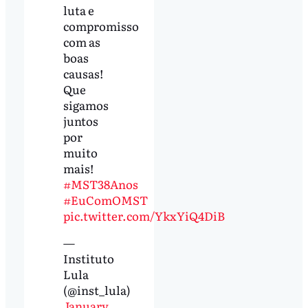
luta e
compromisso
com as
boas
causas!
Que
sigamos
juntos
por
muito
mais!
#MST38Anos
#EuComOMST
pic.twitter.com/YkxYiQ4DiB
—
Instituto
Lula
(@inst_lula)
January