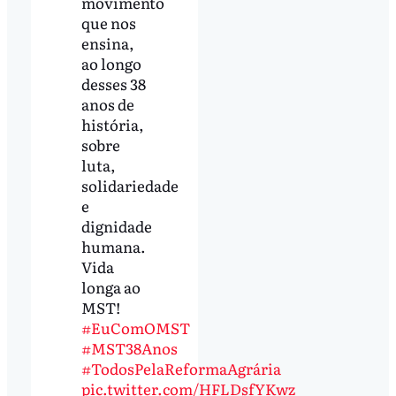
movimento
que nos
ensina,
ao longo
desses 38
anos de
história,
sobre
luta,
solidariedade
e
dignidade
humana.
Vida
longa ao
MST!
#EuComOMST
#MST38Anos
#TodosPelaReformaAgrária
pic.twitter.com/HFLDsfYKwz