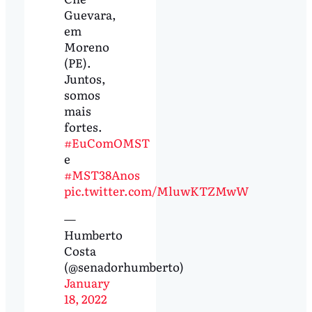
Guevara,
em
Moreno
(PE).
Juntos,
somos
mais
fortes.
#EuComOMST
e
#MST38Anos
pic.twitter.com/MluwKTZMwW
—
Humberto
Costa
(@senadorhumberto)
January
18, 2022