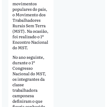
movimentos
populares do país,
o Movimento dos
Trabalhadores
Rurais Sem Terra
(MST). Na ocasião,
foi realizado o 1º
Encontro Nacional
do MST.
No ano seguinte,
durante o 1º
Congresso
Nacional do MST,
os integrantes da
classe
trabalhadora
camponesa
definiram o que
ficaria conhecido