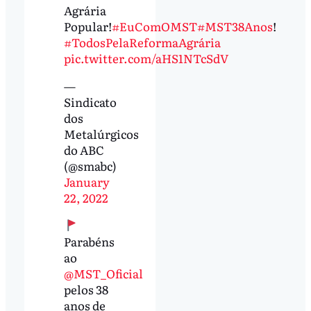
Agrária
Popular!
#EuComOMST
#MST38Anos
!
#TodosPelaReformaAgrária
pic.twitter.com/aHS1NTcSdV
—
Sindicato
dos
Metalúrgicos
do ABC
(@smabc)
January
22, 2022
Parabéns
ao
@MST_Oficial
pelos 38
anos de