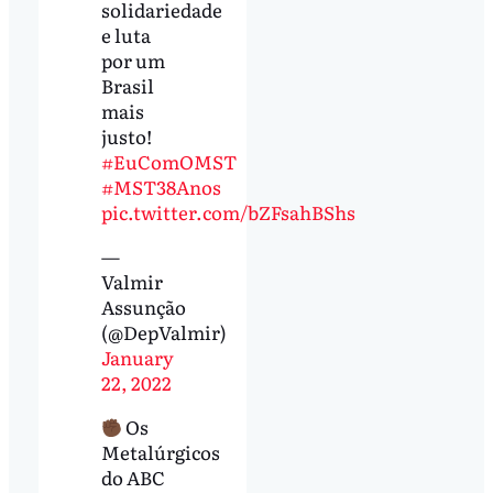
solidariedade
e luta
por um
Brasil
mais
justo!
#EuComOMST
#MST38Anos
pic.twitter.com/bZFsahBShs
—
Valmir
Assunção
(@DepValmir)
January
22, 2022
Os
Metalúrgicos
do ABC