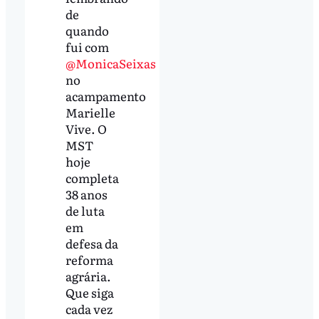
de
quando
fui com
@MonicaSeixas
no
acampamento
Marielle
Vive. O
MST
hoje
completa
38 anos
de luta
em
defesa da
reforma
agrária.
Que siga
cada vez