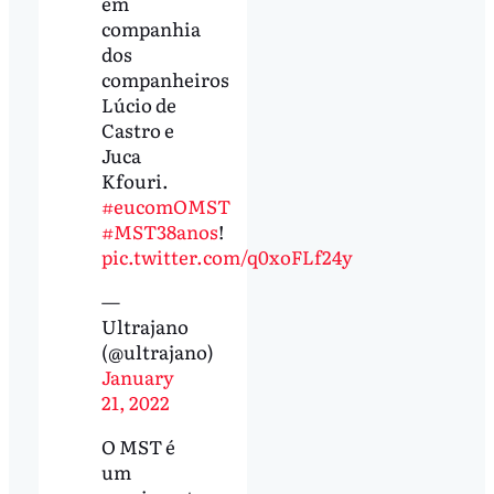
em
companhia
dos
companheiros
Lúcio de
Castro e
Juca
Kfouri.
#eucomOMST
#MST38anos
!
pic.twitter.com/q0xoFLf24y
—
Ultrajano
(@ultrajano)
January
21, 2022
O MST é
um