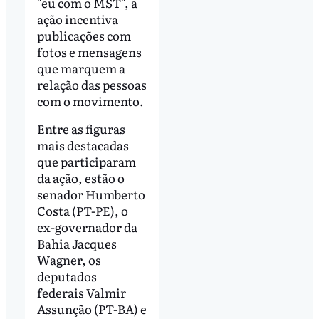
"eu com o MST", a
ação incentiva
publicações com
fotos e mensagens
que marquem a
relação das pessoas
com o movimento.
Entre as figuras
mais destacadas
que participaram
da ação, estão o
senador Humberto
Costa (PT-PE), o
ex-governador da
Bahia Jacques
Wagner, os
deputados
federais Valmir
Assunção (PT-BA) e