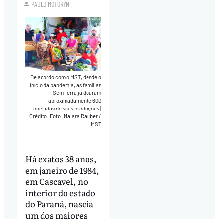
PAULO MOTORYN
De acordo com o MST, desde o
início da pandemia, as famílias
Sem Terra já doaram
aproximadamente 600
toneladas de suas produções
|
Crédito: Foto: Maiara Rauber /
MST
Há exatos 38 anos,
em janeiro de 1984,
em Cascavel, no
interior do estado
do Paraná, nascia
um dos maiores