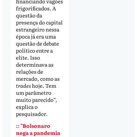
financiando vagões
frigoríficados. A
questão da
presença do capital
estrangeiro nessa
época já era uma
questão de debate
político entre a
elite. Isso
determinava as
relações de
mercado, como as
trades
hoje. Tem
um parâmetro
muito parecido”,
explica o
pesquisador.
:: "Bolsonaro
nega a pandemia