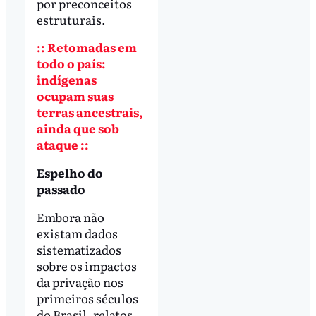
por preconceitos
estruturais.
:: Retomadas em
todo o país:
indígenas
ocupam suas
terras ancestrais,
ainda que sob
ataque ::
Espelho do
passado
Embora não
existam dados
sistematizados
sobre os impactos
da privação nos
primeiros séculos
do Brasil, relatos