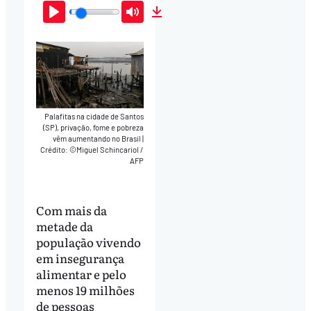
Play
Mute
Download
Palafitas na cidade de Santos
(SP), privação, fome e pobreza
vêm aumentando no Brasil
|
Crédito: ©Miguel Schincariol /
AFP
Com mais da
metade da
população vivendo
em insegurança
alimentar e pelo
menos 19 milhões
de pessoas