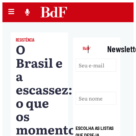
RESISTÊNCIA
O
|
Newslett
Brasil e
a
escassez:
o que
os
momentos
ESCOLHA AS LISTAS
QUE DESEJA