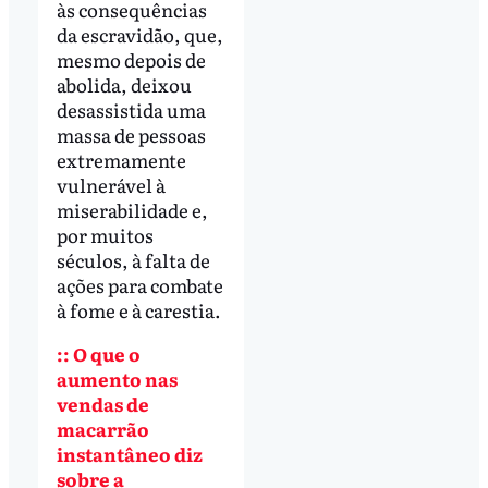
às consequências
da escravidão, que,
mesmo depois de
abolida, deixou
desassistida uma
massa de pessoas
extremamente
vulnerável à
miserabilidade e,
por muitos
séculos, à falta de
ações para combate
à fome e à carestia.
:: O que o
aumento nas
vendas de
macarrão
instantâneo diz
sobre a