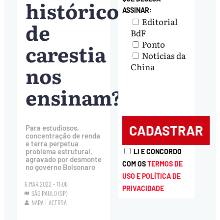
históricos
ASSINAR:
Editorial
de
BdF
Ponto
carestia
Notícias da
nos
China
ensinam?
Para estudiosos,
concentração de renda
e terra perpetua
problema estrutural,
LI E CONCORDO
agravado por desmonte
COM OS
TERMOS DE
no governo Bolsonaro
USO E POLÍTICA DE
6.MAR.2022 - 11:06
PRIVACIDADE
SÃO PAULO (SP)
NARA LACERDA