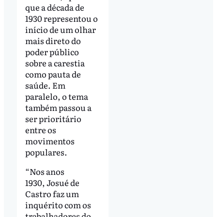
que a década de
1930 representou o
início de um olhar
mais direto do
poder público
sobre a carestia
como pauta de
saúde. Em
paralelo, o tema
também passou a
ser prioritário
entre os
movimentos
populares.
“Nos anos
1930, Josué de
Castro faz um
inquérito com os
trabalhadores do