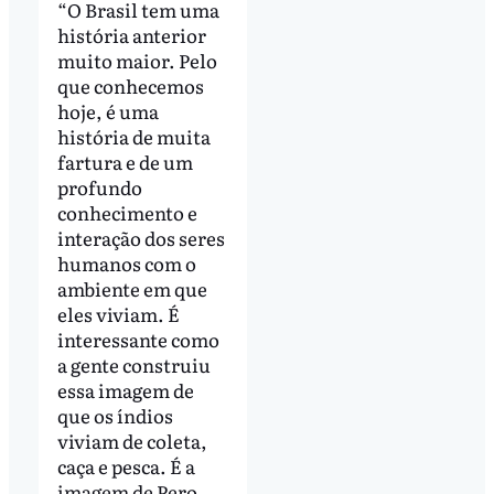
“O Brasil tem uma
história anterior
muito maior. Pelo
que conhecemos
hoje, é uma
história de muita
fartura e de um
profundo
conhecimento e
interação dos seres
humanos com o
ambiente em que
eles viviam. É
interessante como
a gente construiu
essa imagem de
que os índios
viviam de coleta,
caça e pesca. É a
imagem de Pero