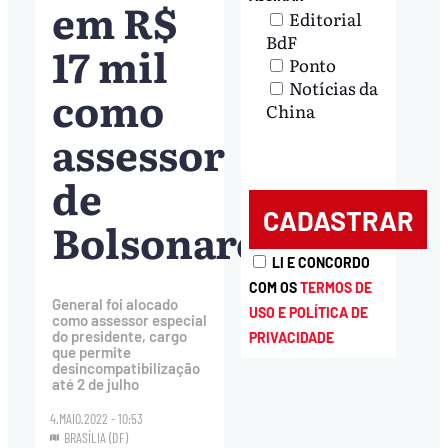
em R$
Editorial
BdF
17 mil
Ponto
Notícias da
como
China
assessor
de
Bolsonaro
LI E CONCORDO
COM OS
TERMOS DE
General foi alocado
USO E POLÍTICA DE
como assessor especial
do presidente, cargo
PRIVACIDADE
que permite
desincompatibilização
até 2 de julho
4.MAIO.2022 - 10:53
BRASÍLIA (DF)