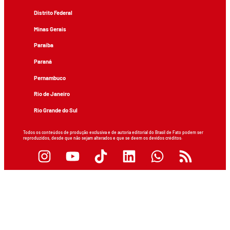
Distrito Federal
Minas Gerais
Paraíba
Paraná
Pernambuco
Rio de Janeiro
Rio Grande do Sul
Todos os conteúdos de produção exclusiva e de autoria editorial do Brasil de Fato podem ser
reproduzidos, desde que não sejam alterados e que se deem os devidos créditos.