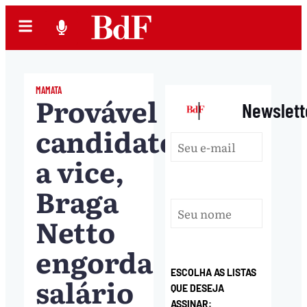
MAMATA
Provável
|
Newslett
candidato
a vice,
Braga
Netto
engorda
ESCOLHA AS LISTAS
salário
QUE DESEJA
ASSINAR: