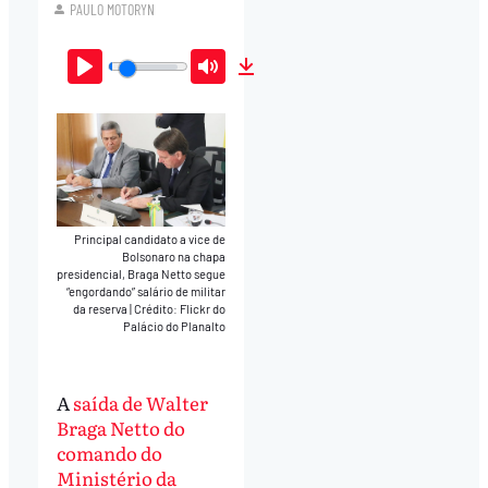
PAULO MOTORYN
Play
Mute
Download
Principal candidato a vice de
Bolsonaro na chapa
presidencial, Braga Netto segue
“engordando” salário de militar
da reserva
|
Crédito: Flickr do
Palácio do Planalto
A
saída de Walter
Braga Netto do
comando do
Ministério da