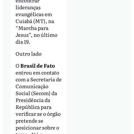
encontrar
lideranças
evangélicas em
Cuiabá (MT), na
“Marcha para
Jesus”, no último
dia 19.
Outro lado
O
Brasil de Fato
entrou em contato
com a Secretaria de
Comunicação
Social (Secom) da
Presidência da
República para
verificar se o órgão
pretende se
posicionar sobre o