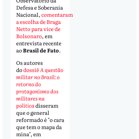
Observatório da
Defesa e Soberania
Nacional,
comentaram
a escolha de Braga
Netto para vice de
Bolsonaro
, em
entrevista recente
ao
Brasil de Fato
.
Os autores
do
dossiê
A questão
militar no Brasil: o
retorno do
protagonismo dos
militares na
política
disseram
que o general
reformado é "o cara
que tem o mapa da
mina", em