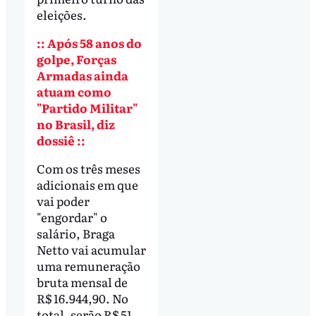
eleições.
:: Após 58 anos do
golpe, Forças
Armadas ainda
atuam como
"Partido Militar"
no Brasil, diz
dossiê ::
Com os três meses
adicionais em que
vai poder
"engordar" o
salário, Braga
Netto vai acumular
uma remuneração
bruta mensal de
R$ 16.944,90. No
total, serão R$ 51