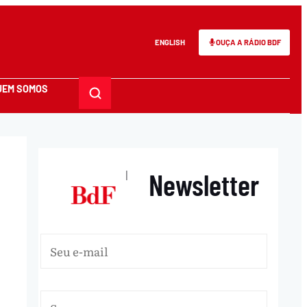
ENGLISH
OUÇA A RÁDIO BDF
UEM SOMOS
Newsletter
|