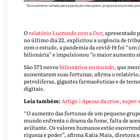
Tecnicamente voltado para população mais pobre, programa anunciado pelo 
O
relatório Lucrando com a Dor
, apresentado 
no último dia 22, explicitou a urgência de trib
com o estudo, a pandemia da covid-19 foi “um 
bilionária” e impulsionou “o maior aumento si
São 573 novos
bilionários no mundo
, que mesm
aumentaram suas fortunas, afirma o relatório.
petrolíferas, gigantes farmacêuticas e de tecn
digitais.
Leia também:
Artigo | Apesar da crise, super-
“O aumento das fortunas de um pequeno grupo
mundo enfrenta o drama da fome, falta de acesso
aviltante. Os valores humanos estão escorrendo
riqueza e poder”, afirma Katia Maia, diretora 