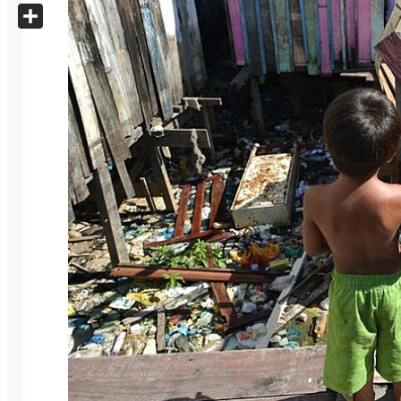
X
Share