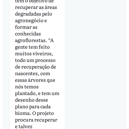
tem o objetivo de
recuperar as áreas
degradadas pelo
agronegócio e
formar as
conhecidas
agroflorestas. “A
gente tem feito
muitos viveiros,
todo um processo
de recuperação de
nascentes, com
essas árvores que
nós temos
plantado, e tem um
desenho desse
plano para cada
bioma. O projeto
procura recuperar
e talvez