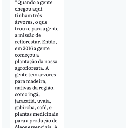
“Quando a gente
chegou aqui
tinham três
árvores, o que
trouxe para a gente
a missão de
reflorestar. Então,
em 2016 a gente
começou a
plantação da nossa
agrofloresta. A
gente tem arvores
para madeira,
nativas da região,
como ingá,
jaracatiá, uvaia,
gabiroba, café, e
plantas medicinais
para a produção de
óleos essenciais. A