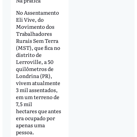
Na prática
No Assentamento
Eli Vive, do
Movimento dos
Trabalhadores
Rurais Sem Terra
(MST), que fica no
distrito de
Lerroville, a 50
quilômetros de
Londrina (PR),
vivem atualmente
3 mil assentados,
em um terreno de
7,5 mil
hectares que antes
era ocupado por
apenas uma
pessoa.