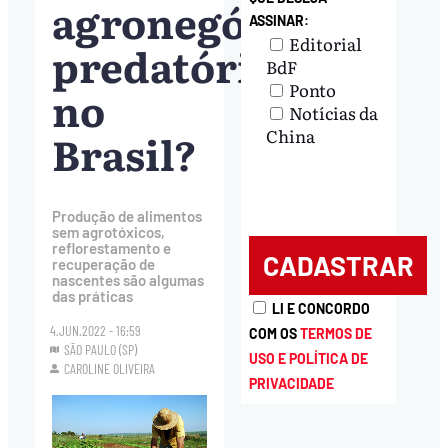
agronegócio
ASSINAR:
Editorial
predatório
BdF
Ponto
no
Notícias da
Brasil?
China
Produção de alimentos
sem agrotóxicos,
reflorestamento e
recuperação de
nascentes são algumas
das práticas
LI E CONCORDO
4.JUN.2022 - 16:59
COM OS
TERMOS DE
SÃO PAULO (SP)
USO E POLÍTICA DE
CAROLINE OLIVEIRA
PRIVACIDADE