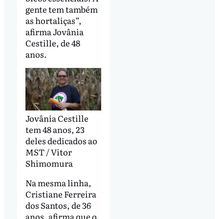
gente tem também
as hortaliças”,
afirma Jovânia
Cestille, de 48
anos.
Jovânia Cestille
tem 48 anos, 23
deles dedicados ao
MST / Vitor
Shimomura
Na mesma linha,
Cristiane Ferreira
dos Santos, de 36
anos, afirma que o