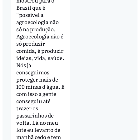
mostrou para o
Brasil que é
“possível a
agroecologia não
só na produção.
Agroecologia não é
só produzir
comida, é produzir
ideias, vida, saúde.
Nós já
conseguimos
proteger mais de
100 minas d'água. E
com isso a gente
conseguiu até
trazer os
passarinhos de
volta. Lá no meu
lote eu levanto de
manhã cedo e tem