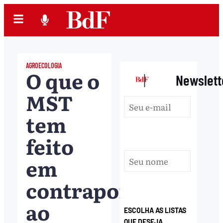
AGROECOLOGIA
O que o
|
Newslett
MST
tem
feito
em
contraponto
ao
ESCOLHA AS LISTAS
QUE DESEJA