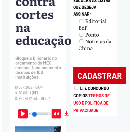
contra
ESCOLHA AS LISTAS
cortes
QUE DESEJA
ASSINAR:
Editorial
na
BdF
educação
Ponto
Notícias da
China
Bloqueio bilionário no
orçamento do MEC
ameaça funcionamento
de mais de 100
instituições
10.JUN.2022 - 09:44
LI E CONCORDO
BRASÍLIA (DF)
COM OS
TERMOS DE
PEDRO RAFAEL VILELA
USO E POLÍTICA DE
PRIVACIDADE
Play
Mute
Download