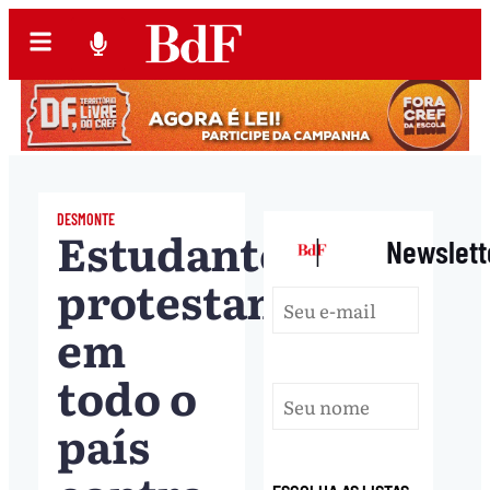
DESMONTE
Estudantes
|
Newslett
protestam
em
todo o
país