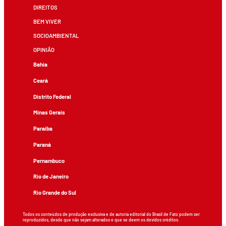
DIREITOS
BEM VIVER
SOCIOAMBIENTAL
OPINIÃO
Bahia
Ceará
Distrito Federal
Minas Gerais
Paraíba
Paraná
Pernambuco
Rio de Janeiro
Rio Grande do Sul
Todos os conteúdos de produção exclusiva e de autoria editorial do Brasil de Fato podem ser
reproduzidos, desde que não sejam alterados e que se deem os devidos créditos.