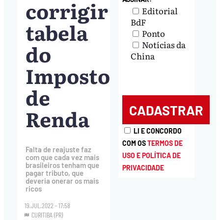
corrigir
Editorial
BdF
tabela
Ponto
Notícias da
do
China
Imposto
de
Renda
LI E CONCORDO
COM OS
TERMOS DE
Falta de reajuste faz
USO E POLÍTICA DE
com que cada vez mais
brasileiros tenham que
PRIVACIDADE
pagar tributo, que
deveria onerar os mais
ricos
19.JUL.2022 - 17:58
CURITIBA (PR)