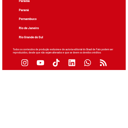
Paraíba
Paraná
Pernambuco
Rio de Janeiro
Rio Grande do Sul
Todos os conteúdos de produção exclusiva e de autoria editorial do Brasil de Fato podem ser
reproduzidos, desde que não sejam alterados e que se deem os devidos créditos.