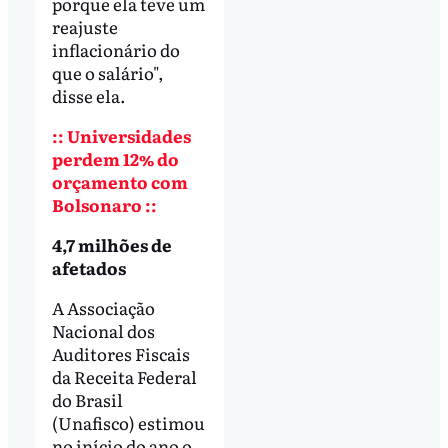
porque ela teve um
reajuste
inflacionário do
que o salário",
disse ela.
:: Universidades
perdem 12% do
orçamento com
Bolsonaro ::
4,7 milhões de
afetados
A Associação
Nacional dos
Auditores Fiscais
da Receita Federal
do Brasil
(Unafisco) estimou
no início do ano o