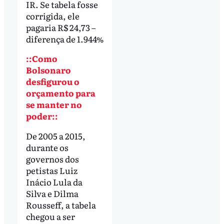
IR. Se tabela fosse
corrigida, ele
pagaria R$ 24,73 –
diferença de 1.944%
::Como
Bolsonaro
desfigurou o
orçamento para
se manter no
poder::
De 2005 a 2015,
durante os
governos dos
petistas Luiz
Inácio Lula da
Silva e Dilma
Rousseff, a tabela
chegou a ser