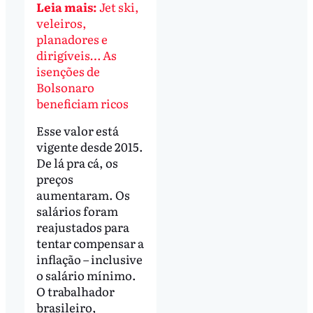
Leia mais:
Jet ski,
veleiros,
planadores e
dirigíveis… As
isenções de
Bolsonaro
beneficiam ricos
Esse valor está
vigente desde 2015.
De lá pra cá, os
preços
aumentaram. Os
salários foram
reajustados para
tentar compensar a
inflação – inclusive
o salário mínimo.
O trabalhador
brasileiro,