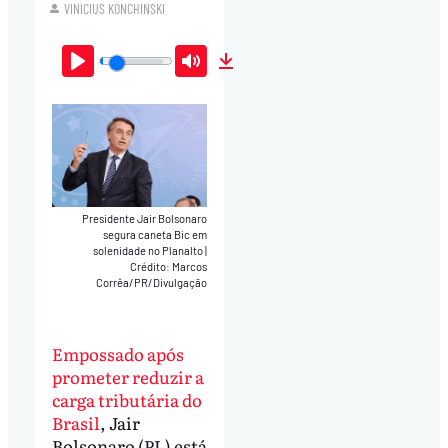
VINICIUS KONCHINSKI
Play
Mute
Download
Presidente Jair Bolsonaro
segura caneta Bic em
solenidade no Planalto
|
Crédito: Marcos
Corrêa/PR/Divulgação
Empossado após
prometer reduzir a
carga tributária do
Brasil
, Jair
Bolsonaro (PL) está