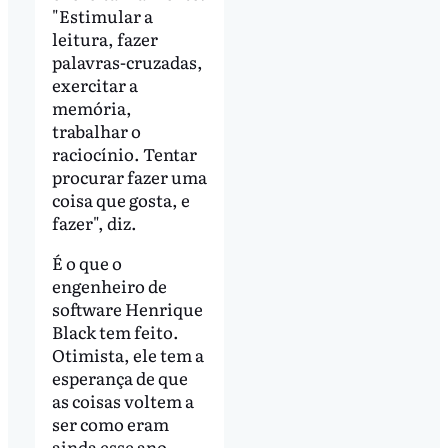
"Estimular a
leitura, fazer
palavras-cruzadas,
exercitar a
memória,
trabalhar o
raciocínio. Tentar
procurar fazer uma
coisa que gosta, e
fazer", diz.
É o que o
engenheiro de
software Henrique
Black tem feito.
Otimista, ele tem a
esperança de que
as coisas voltem a
ser como eram
ainda esse ano.