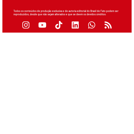
Todos os conteúdos de produção exclusiva e de autoria editorial do Brasil de Fato podem ser
reproduzidos, desde que não sejam alterados e que se deem os devidos créditos.