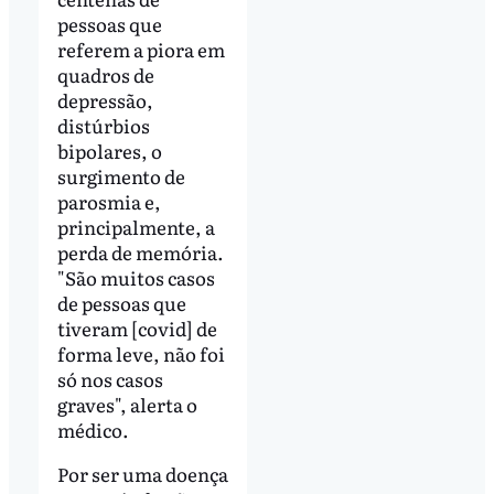
pessoas que
referem a piora em
quadros de
depressão,
distúrbios
bipolares, o
surgimento de
parosmia e,
principalmente, a
perda de memória.
"São muitos casos
de pessoas que
tiveram [covid] de
forma leve, não foi
só nos casos
graves", alerta o
médico.
Por ser uma doença