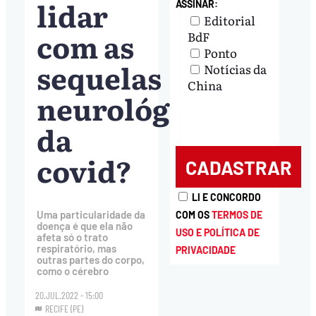
lidar
ASSINAR:
Editorial
com as
BdF
Ponto
sequelas
Notícias da
China
neurológicas
da
covid?
LI E CONCORDO
Uma particularidade da
COM OS
TERMOS DE
doença é que ela não
USO E POLÍTICA DE
afeta só o trato
respiratório, mas
PRIVACIDADE
outras partes do corpo,
como o cérebro
20.JUL.2022 - 15:00
RECIFE (PE)