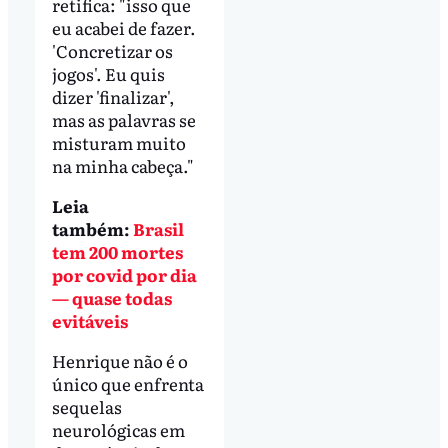
retifica: "isso que
eu acabei de fazer.
'Concretizar os
jogos'. Eu quis
dizer 'finalizar',
mas as palavras se
misturam muito
na minha cabeça."
Leia
também:
Brasil
tem 200 mortes
por covid por dia
— quase todas
evitáveis
Henrique não é o
único que enfrenta
sequelas
neurológicas em