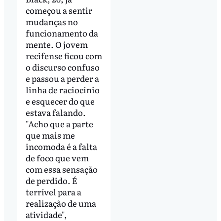
começou a sentir
mudanças no
funcionamento da
mente. O jovem
recifense ficou com
o discurso confuso
e passou a perder a
linha de raciocínio
e esquecer do que
estava falando.
"Acho que a parte
que mais me
incomoda é a falta
de foco que vem
com essa sensação
de perdido. É
terrível para a
realização de uma
atividade",