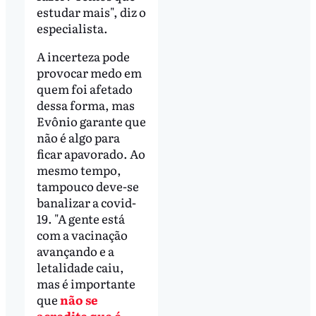
estudar mais", diz o
especialista.
A incerteza pode
provocar medo em
quem foi afetado
dessa forma, mas
Evônio garante que
não é algo para
ficar apavorado. Ao
mesmo tempo,
tampouco deve-se
banalizar a covid-
19. "A gente está
com a vacinação
avançando e a
letalidade caiu,
mas é importante
que
não se
acredite que é