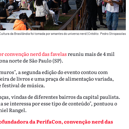
Cultura da Brasilândia foi tomada por amantes do universo nerd
|
Crédito: Pedro Stropasolas
r convenção nerd das favelas
reuniu mais de 4 mil
ona norte de São Paulo (SP).
muros", a segunda edição do evento contou com
feira de livros e uma praça de alimentação variada,
festival de música.
as, vindas de diferentes bairros da capital paulista.
ria se interessa por esse tipo de conteúdo", pontuou o
iel Rangel.
 cofundadora da PerifaCon, convenção nerd das