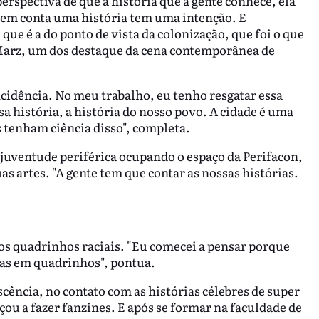
erspectiva de que a história que a gente conhece, ela
Quem conta uma história tem uma intenção. E
ue é a do ponto de vista da colonização, que foi o que
Marz, um dos destaque da cena contemporânea de
incidência. No meu trabalho, eu tenho resgatar essa
a história, a história do nosso povo. A cidade é uma
 tenham ciência disso", completa.
a juventude periférica ocupando o espaço da Perifacon,
 artes. "A gente tem que contar as nossas histórias.
s quadrinhos raciais. "Eu comecei a pensar porque
ias em quadrinhos", pontua.
cência, no contato com as histórias célebres de super
ou a fazer fanzines. E após se formar na faculdade de