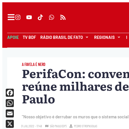
APOIE
TV BDF
RÁDIO BRASIL DE FATO
REGIONAIS
I
A FAVELA É NERD
PerifaCon: conven
reúne milhares de
Paulo
Facebook
WhatsApp
"Nosso objetivo é derrubar os muros que o sistema socia
Email
31.JUL.2022 - 17:49
SÃO PAULO (SP)
PEDRO STROPASOLAS