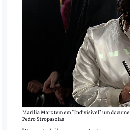
Marília Marz tem em "Indivisível" um documen
Pedro Stropasolas