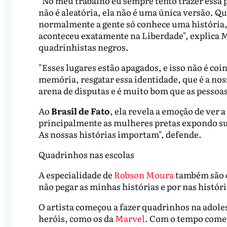
"No meu trabalho eu sempre tento trazer essa p
não é aleatória, ela não é uma única versão. 
normalmente a gente só conhece uma história, q
aconteceu exatamente na Liberdade", explica 
quadrinhistas negros.
"Esses lugares estão apagados, e isso não é co
memória, resgatar essa identidade, que é a noss
arena de disputas e é muito bom que as pessoas
Ao
Brasil de Fato
, ela revela a emoção de ver 
principalmente as mulheres pretas expondo suas
As nossas histórias importam", defende.
Quadrinhos nas escolas
A especialidade de
Robson Moura
também são o
não pegar as minhas histórias e por nas histór
O artista começou a fazer quadrinhos na adoles
heróis, como os da
Marvel
. Com o tempo começ