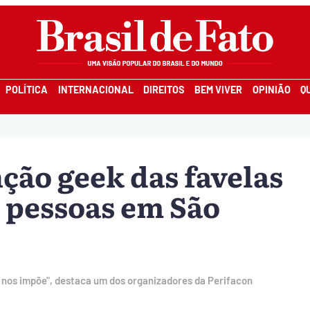
POLÍTICA
INTERNACIONAL
DIREITOS
BEM VIVER
OPINIÃO
Q
ção geek das favelas
 pessoas em São
l nos impõe", destaca um dos organizadores da Perifacon