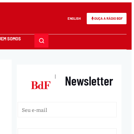
ENGLISH
OUÇA A RÁDIO BDF
UEM SOMOS
Newsletter
|