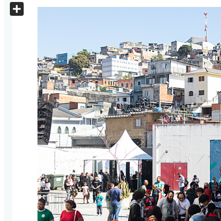
X
Share