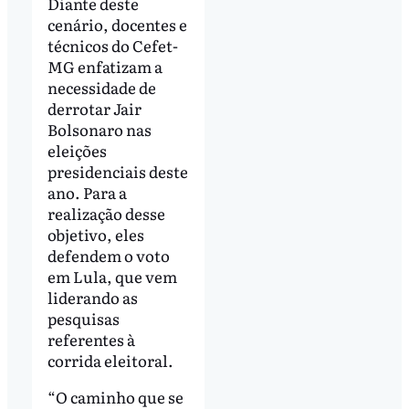
Diante deste
cenário, docentes e
técnicos do Cefet-
MG enfatizam a
necessidade de
derrotar Jair
Bolsonaro nas
eleições
presidenciais deste
ano. Para a
realização desse
objetivo, eles
defendem o voto
em Lula, que vem
liderando as
pesquisas
referentes à
corrida eleitoral.
“O caminho que se