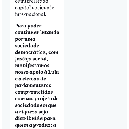
os interesses do
capital nacional e
internacional.
Para poder
continuar lutando
por uma
sociedade
democrática, com
justiça social,
manifestamos
nosso apoio à Lula
e à eleição de
parlamentares
comprometidos
com um projeto de
sociedade em que
a riqueza seja
distribuída para
quem a produz: a