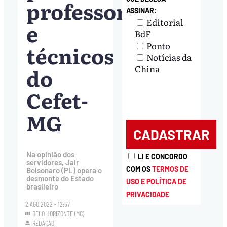
professores
ASSINAR:
Editorial
e
BdF
Ponto
técnicos
Notícias da
do
China
Cefet-
MG
Na opinião dos
LI E CONCORDO
servidores, Jair
COM OS
TERMOS DE
Bolsonaro (PL) opera o
desmonte do Estado
USO E POLÍTICA DE
brasileiro
PRIVACIDADE
2.AGO.2022 - 12:57
BELO HORIZONTE (MG)
REDAÇÃO