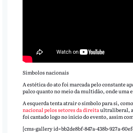
Símbolos nacionais
A estética do ato foi marcada pelo constante ap
palco quanto no meio da multidão, onde uma e
A esquerda tenta atrair o símbolo para si, com
nacional pelos setores da direita
ultraliberal,
foi cantado logo no início do evento, assim com
[cms-gallery id=bb2de8bf-847a-438b-927a-60e