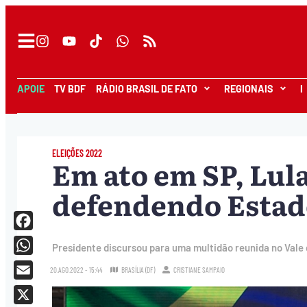
APOIE
TV BDF
RÁDIO BRASIL DE FATO
REGIONAIS
I
ELEIÇÕES 2022
Em ato em SP, Lul
defendendo Estado
Facebook
Presidente discursou para uma multidão reunida no Vale 
WhatsApp
20.AGO.2022 - 15:44
BRASÍLIA (DF)
CRISTIANE SAMPAIO
Email