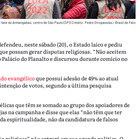
o Vale do Anhangabaú, centro de São Paulo (SP)
|
Crédito: Pedro Stropasolas / Brasil de Fato
efendeu, neste sábado (20), o Estado laico e pediu
que possam gerar disputas religiosas. “Não aceitem
o Palácio do Planalto e discursou durante comício no
.
ado evangélico
que possui adesão de 49% ao atual
 intenção de votos, segundo a última pesquisa
élicas que têm se somado ao grupo dos apoiadores de
ejas na campanha e disse que elas “não têm que ter
 da espiritualidade, não da candidatura de falsos
o religiosa” não entrará em sua agenda política. O