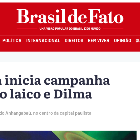
POLÍTICA
INTERNACIONAL
DIREITOS
BEM VIVER
OPINIÃO
Q
a inicia campanha
 laico e Dilma
do Anhangabaú, no centro da capital paulista