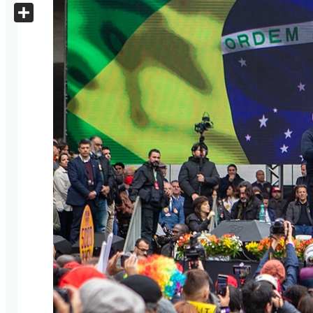
X
Share