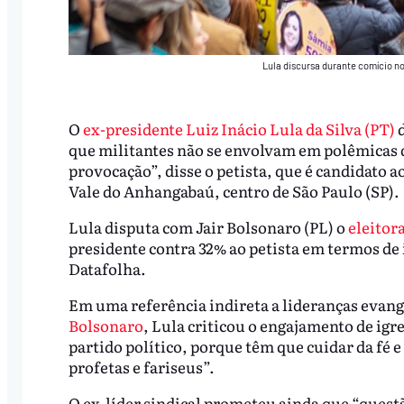
Lula discursa durante comício n
O
ex-presidente Luiz Inácio Lula da Silva (PT)
d
que militantes não se envolvam em polêmicas 
provocação”, disse o petista, que é candidato a
Vale do Anhangabaú, centro de São Paulo (SP)
Lula disputa com Jair Bolsonaro (PL) o
eleitor
presidente contra 32% ao petista em termos de
Datafolha.
Em uma referência indireta a lideranças evang
Bolsonaro
, Lula criticou o engajamento de igr
partido político, porque têm que cuidar da fé e
profetas e fariseus”.
O ex-líder sindical prometeu ainda que “questã