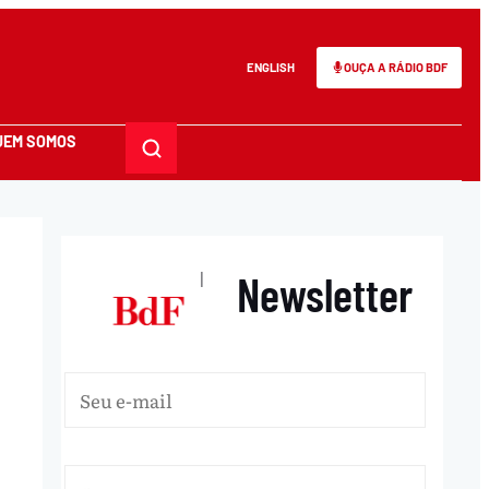
ENGLISH
OUÇA A RÁDIO BDF
UEM SOMOS
Newsletter
|