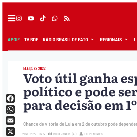
APOIE
TV BDF
RÁDIO BRASIL DE FATO
REGIONAIS
I
ELEIÇÕES 2022
Voto útil ganha e
político e pode ser
para decisão em 1
Facebook
WhatsApp
Chance de vitória de Lula em 2 de outubro pode depender
Email
21.SET.2022 - 06:15
RIO DE JANEIRO (RJ)
FELIPE MENDES