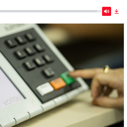
Mute
Dow