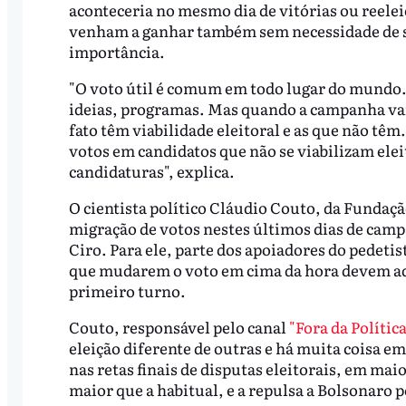
aconteceria no mesmo dia de vitórias ou reele
venham a ganhar também sem necessidade de se
importância.
"O voto útil é comum em todo lugar do mundo.
ideias, programas. Mas quando a campanha vai
fato têm viabilidade eleitoral e as que não têm
votos em candidatos que não se viabilizam ele
candidaturas", explica.
O cientista político Cláudio Couto, da Funda
migração de votos nestes últimos dias de camp
Ciro. Para ele, parte dos apoiadores do pedeti
que mudarem o voto em cima da hora devem ader
primeiro turno.
Couto, responsável pelo canal
"Fora da Políti
eleição diferente de outras e há muita coisa em
nas retas finais de disputas eleitorais, em m
maior que a habitual, e a repulsa a Bolsonar