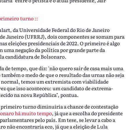
ária" entre o petista e o atual presidente, Jair
primeiro turno ::
ulart, da Universidade Federal do Rio de Janeiro
o de Janeiro (UFRRJ), dois componentes se somam para
nas eleições presidenciais de 2022. O primeiro é algo
m uma negação da política por grande parte da
la candidatura de Bolsonaro.
da de tempo, que diz: 'não quero sair de casa mais uma
te também o medo de que o resultado das urnas não seja
o normal, temos um extremista com viabilidade
 vez que isso aconteceu: um candidato de extrema-
tecido na nova República", pontua.
 primeiro turno diminuiria a chance de contestação
sonaro há muito tempo
, já que a escolha do presidente
parlamentares pelo país. Em tese, se levar a cabo a
ro não encontraria eco, já que a eleição de Lula