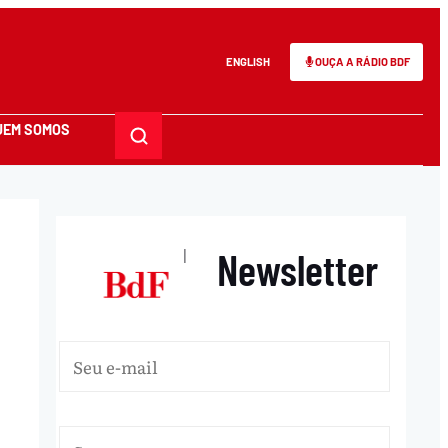
ENGLISH
OUÇA A RÁDIO BDF
UEM SOMOS
Newsletter
|