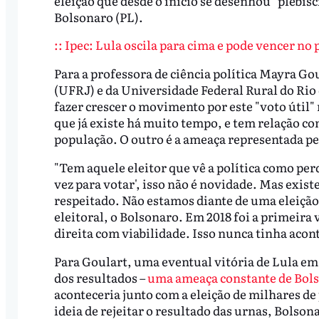
eleição que desde o início se desenhou "plebiscit
Bolsonaro (PL).
:: Ipec: Lula oscila para cima e pode vencer no 
Para a professora de ciência política Mayra Go
(UFRJ) e da Universidade Federal Rural do Ri
fazer crescer o movimento por este "voto útil" 
que já existe há muito tempo, e tem relação co
população. O outro é a ameaça representada pe
"Tem aquele eleitor que vê a política como per
vez para votar', isso não é novidade. Mas exis
respeitado. Não estamos diante de uma eleiçã
eleitoral, o Bolsonaro. Em 2018 foi a primeira
direita com viabilidade. Isso nunca tinha acon
Para Goulart, uma eventual vitória de Lula em
dos resultados –
uma ameaça constante de Bol
aconteceria junto com a eleição de milhares de 
ideia de rejeitar o resultado das urnas, Bolsona