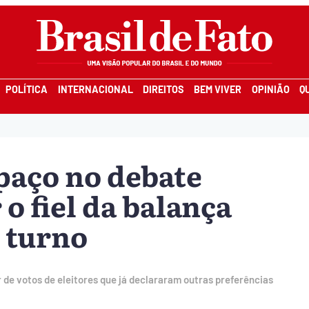
POLÍTICA
INTERNACIONAL
DIREITOS
BEM VIVER
OPINIÃO
Q
spaço no debate
 o fiel da balança
º turno
 de votos de eleitores que já declararam outras preferências