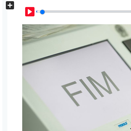
X
Share
Play