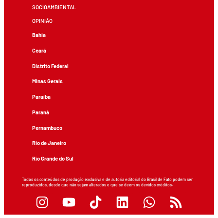
SOCIOAMBIENTAL
OPINIÃO
Bahia
Ceará
Distrito Federal
Minas Gerais
Paraíba
Paraná
Pernambuco
Rio de Janeiro
Rio Grande do Sul
Todos os conteúdos de produção exclusiva e de autoria editorial do Brasil de Fato podem ser
reproduzidos, desde que não sejam alterados e que se deem os devidos créditos.