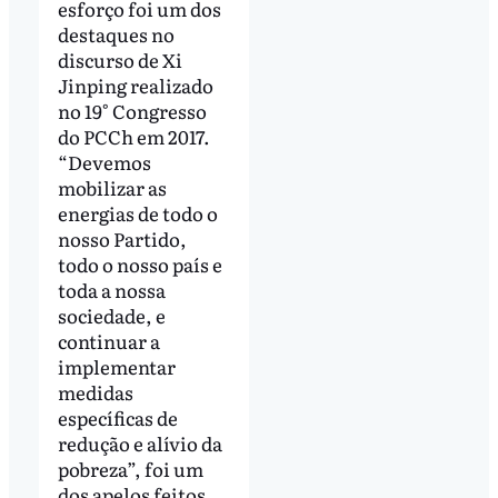
esforço foi um dos
destaques no
discurso de Xi
Jinping realizado
no 19° Congresso
do PCCh em 2017.
“Devemos
mobilizar as
energias de todo o
nosso Partido,
todo o nosso país e
toda a nossa
sociedade, e
continuar a
implementar
medidas
específicas de
redução e alívio da
pobreza”, foi um
dos apelos feitos