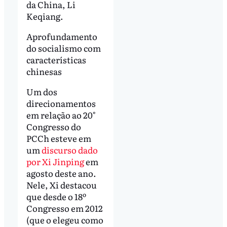
da China, Li
Keqiang.
Aprofundamento
do socialismo com
características
chinesas
Um dos
direcionamentos
em relação ao 20°
Congresso do
PCCh esteve em
um
discurso dado
por Xi Jinping
em
agosto deste ano.
Nele, Xi destacou
que desde o 18º
Congresso em 2012
(que o elegeu como