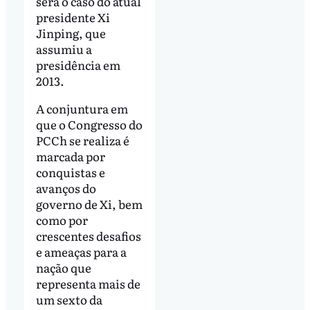
será o caso do atual
presidente Xi
Jinping, que
assumiu a
presidência em
2013.
A conjuntura em
que o Congresso do
PCCh se realiza é
marcada por
conquistas e
avanços do
governo de Xi, bem
como por
crescentes desafios
e ameaças para a
nação que
representa mais de
um sexto da