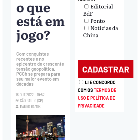
o que
Editorial
BdF
está em
Ponto
Notícias da
jogo?
China
Com conquistas
recentes e no
epicentro de crescente
tensão geopolítica,
PCCh se prepara para
seu maior evento em
LI E CONCORDO
décadas
COM OS
TERMOS DE
16.OUT.2022 - 19:52
USO E POLÍTICA DE
SÃO PAULO (SP)
PRIVACIDADE
MAURO RAMOS