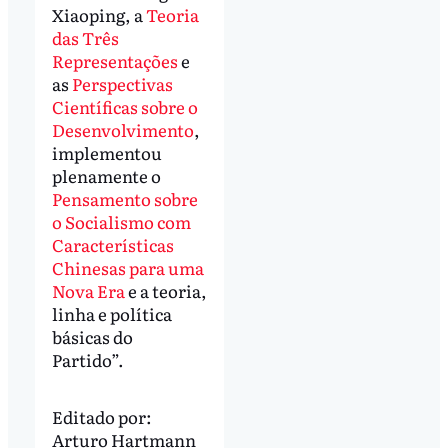
Xiaoping, a
Teoria
das Três
Representações
e
as
Perspectivas
Científicas sobre o
Desenvolvimento
,
implementou
plenamente o
Pensamento sobre
o Socialismo com
Características
Chinesas para uma
Nova Era
e a teoria,
linha e política
básicas do
Partido”.
Editado por:
Arturo Hartmann