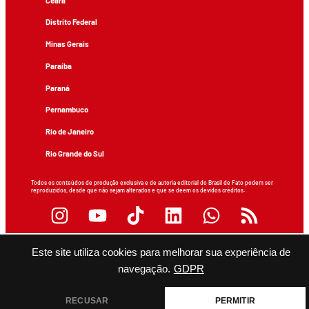
Ceará
Distrito Federal
Minas Gerais
Paraíba
Paraná
Pernambuco
Rio de Janeiro
Rio Grande do Sul
Todos os conteúdos de produção exclusiva e de autoria editorial do Brasil de Fato podem ser
reproduzidos, desde que não sejam alterados e que se deem os devidos créditos.
Este site utiliza cookies para melhorar sua experiência de
navegação.
GDPR
RECUSAR
PERMITIR