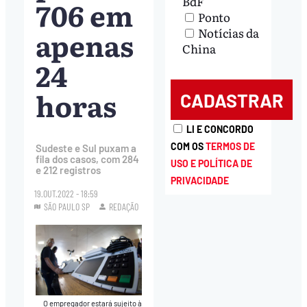
BdF
706 em
Ponto
apenas
Notícias da
China
24
horas
LI E CONCORDO
COM OS
TERMOS DE
Sudeste e Sul puxam a
fila dos casos, com 284
USO E POLÍTICA DE
e 212 registros
PRIVACIDADE
19.OUT.2022 - 18:59
SÃO PAULO SP
REDAÇÃO
O empregador estará sujeito à