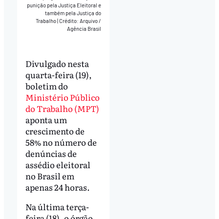
punição pela Justiça Eleitoral e
também pela Justiça do
Trabalho
|
Crédito: Arquivo /
Agência Brasil
Divulgado nesta
quarta-feira (19),
boletim do
Ministério Público
do Trabalho (MPT)
aponta um
crescimento de
58% no número de
denúncias de
assédio eleitoral
no Brasil em
apenas 24 horas.
Na última terça-
feira (18), o órgão