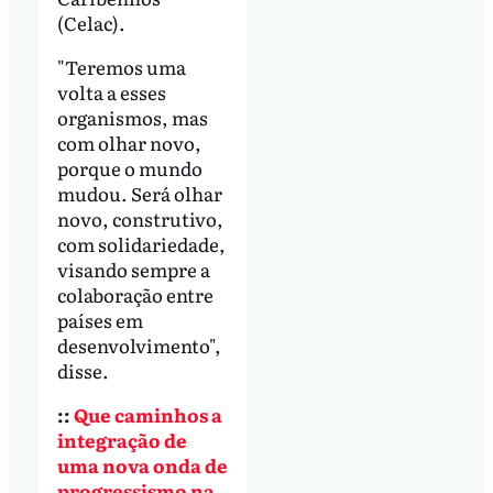
(Celac).
"Teremos uma
volta a esses
organismos, mas
com olhar novo,
porque o mundo
mudou. Será olhar
novo, construtivo,
com solidariedade,
visando sempre a
colaboração entre
países em
desenvolvimento",
disse.
::
Que caminhos a
integração de
uma nova onda de
progressismo na