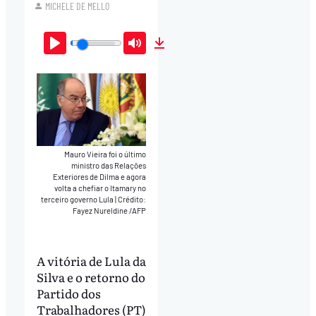
MICHELE DE MELLO
Play
Mute
Download
Mauro Vieira foi o último
ministro das Relações
Exteriores de Dilma e agora
volta a chefiar o Itamary no
terceiro governo Lula
|
Crédito:
Fayez Nureldine /AFP
A vitória de Lula da
Silva e o retorno do
Partido dos
Trabalhadores (PT)