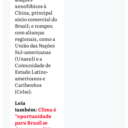
xenofóbicos à
China, principal
sócio comercial do
Brasil; e rompeu
com alianças
regionais, como a
União das Nações
Sul-americanas
(Unasul) e a
Comunidade de
Estado Latino-
americanos e
Caribenhos
(Celac).
Leia
também:
Clima é
“oportunidade
para Brasil se