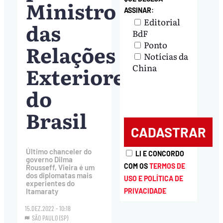
Ministro
ASSINAR:
Editorial
das
BdF
Ponto
Relações
Notícias da
Exteriores
China
do
Brasil
Último chanceler do
LI E CONCORDO
governo Dilma
COM OS
TERMOS DE
Rousseff, Vieira é um
dos diplomatas mais
USO E POLÍTICA DE
experientes do
PRIVACIDADE
Itamaraty
15.DEZ.2022 - 10:18
SÃO PAULO (SP)