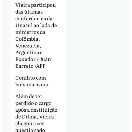
Vieira participou
das últimas
conferências da
Unasul ao lado de
ministros da
Colômbia,
Venezuela,
Argentina e
Equador / Juan
Barreto /AFP
Conflito com
bolsonarismo
Além de ter
perdido o cargo
após a destituição
de Dilma, Vieira
chegou a ser
questionado