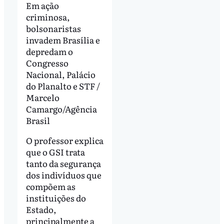
Em ação
criminosa,
bolsonaristas
invadem Brasília e
depredam o
Congresso
Nacional, Palácio
do Planalto e STF /
Marcelo
Camargo/Agência
Brasil
O professor explica
que o GSI trata
tanto da segurança
dos indivíduos que
compõem as
instituições do
Estado,
principalmente a