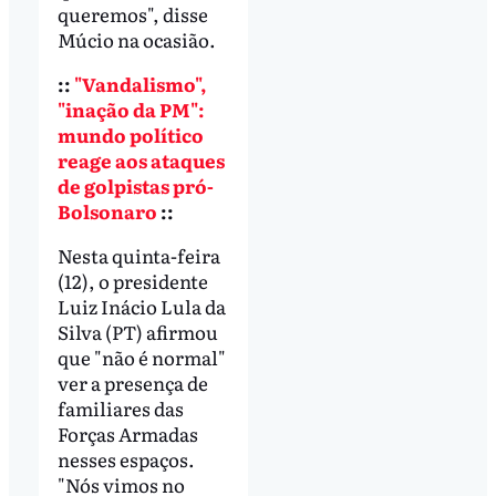
queremos", disse
Múcio na ocasião.
::
"Vandalismo",
"inação da PM":
mundo político
reage aos ataques
de golpistas pró-
Bolsonaro
::
Nesta quinta-feira
(12), o presidente
Luiz Inácio Lula da
Silva (PT) afirmou
que "não é normal"
ver a presença de
familiares das
Forças Armadas
nesses espaços.
"Nós vimos no