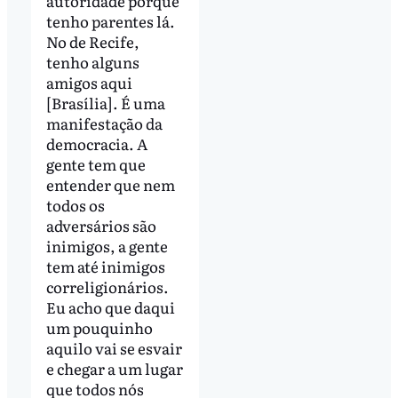
autoridade porque
tenho parentes lá.
No de Recife,
tenho alguns
amigos aqui
[Brasília]. É uma
manifestação da
democracia. A
gente tem que
entender que nem
todos os
adversários são
inimigos, a gente
tem até inimigos
correligionários.
Eu acho que daqui
um pouquinho
aquilo vai se esvair
e chegar a um lugar
que todos nós