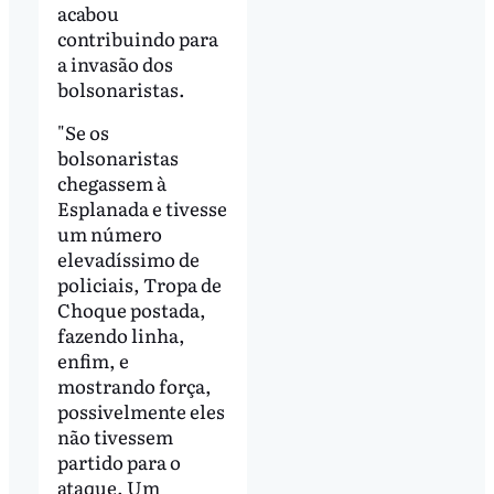
acabou
contribuindo para
a invasão dos
bolsonaristas.
"Se os
bolsonaristas
chegassem à
Esplanada e tivesse
um número
elevadíssimo de
policiais, Tropa de
Choque postada,
fazendo linha,
enfim, e
mostrando força,
possivelmente eles
não tivessem
partido para o
ataque. Um