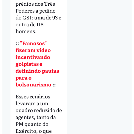
prédios dos Três
Poderes a pedido
do GSI: uma de 93 e
outra de 118
homens.
::
"Famosos"
fizeram vídeo
incentivando
golpistas e
definindo pautas
para o
bolsonarismo
::
Esses cenários
levaram a um
quadro reduzido de
agentes, tanto da
PM quanto do
Exército, o que