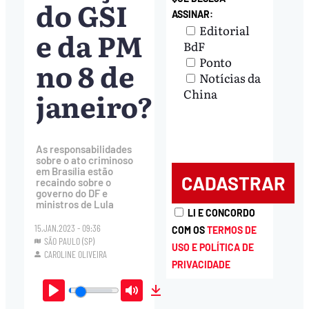
do GSI
ASSINAR:
Editorial
e da PM
BdF
Ponto
no 8 de
Notícias da
janeiro?
China
As responsabilidades
sobre o ato criminoso
em Brasília estão
recaindo sobre o
governo do DF e
ministros de Lula
LI E CONCORDO
15.JAN.2023 - 09:36
COM OS
TERMOS DE
SÃO PAULO (SP)
USO E POLÍTICA DE
CAROLINE OLIVEIRA
PRIVACIDADE
Play
Mute
Download