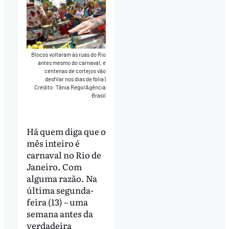
Blocos voltaram às ruas do Rio
antes mesmo do carnaval, e
centenas de cortejos vão
desfilar nos dias de folia
|
Crédito: Tânia Rego/Agência
Brasil
Há quem diga que o
mês inteiro é
carnaval no Rio de
Janeiro. Com
alguma razão. Na
última segunda-
feira (13) – uma
semana antes da
verdadeira