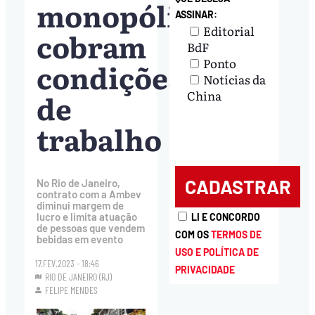
monopólio
ASSINAR:
Editorial
cobram
BdF
Ponto
condições
Notícias da
de
China
trabalho
No Rio de Janeiro,
contrato com a Ambev
diminui margem de
lucro e limita atuação
LI E CONCORDO
de pessoas que vendem
COM OS
TERMOS DE
bebidas em evento
USO E POLÍTICA DE
17.FEV.2023 - 18:46
PRIVACIDADE
RIO DE JANEIRO (RJ)
FELIPE MENDES