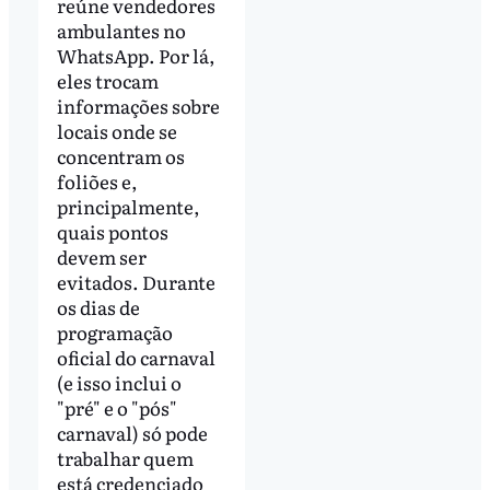
reúne vendedores
ambulantes no
WhatsApp. Por lá,
eles trocam
informações sobre
locais onde se
concentram os
foliões e,
principalmente,
quais pontos
devem ser
evitados. Durante
os dias de
programação
oficial do carnaval
(e isso inclui o
"pré" e o "pós"
carnaval) só pode
trabalhar quem
está credenciado