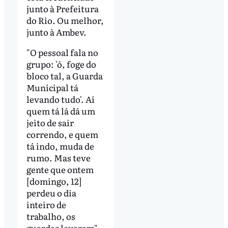
junto à Prefeitura
do Rio. Ou melhor,
junto à Ambev.
"O pessoal fala no
grupo: 'ó, foge do
bloco tal, a Guarda
Municipal tá
levando tudo'. Aí
quem tá lá dá um
jeito de sair
correndo, e quem
tá indo, muda de
rumo. Mas teve
gente que ontem
[domingo, 12]
perdeu o dia
inteiro de
trabalho, os
guardas levaram",