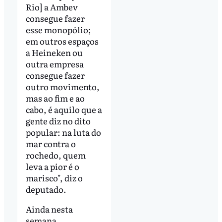
Rio] a Ambev
consegue fazer
esse monopólio;
em outros espaços
a Heineken ou
outra empresa
consegue fazer
outro movimento,
mas ao fim e ao
cabo, é aquilo que a
gente diz no dito
popular: na luta do
mar contra o
rochedo, quem
leva a pior é o
marisco", diz o
deputado.
Ainda nesta
semana,